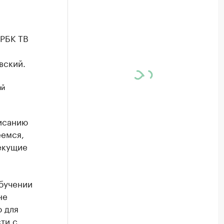
 РБК ТВ
вский.
ий
исанию
еемся,
екущие
обучении
не
о для
ти с