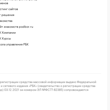
менов
стинг сайтов
г.решения
акомства
йт знакомств podbor.ru
К Компании
К Курсы
ола управления РБК
регистрации средства массовой информации выдано Федеральной
и сетевого издания «РБК» (свидетельство о регистрации средства
ор) 03.12.2021 за номером ЭЛ №ФС77-82385) сопровождаются