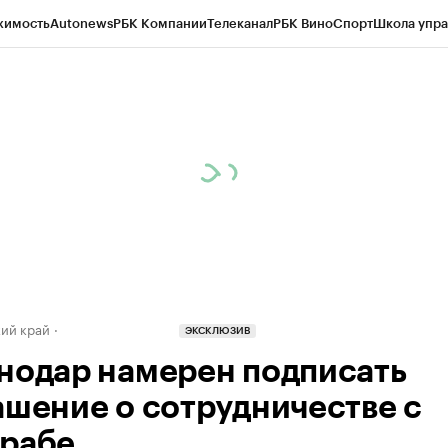
жимость
Autonews
РБК Компании
Телеканал
РБК Вино
Спорт
Школа упра
д
Стиль
Крипто
РБК Бизнес-среда
Дискуссионный клуб
Исследования
К
а контрагентов
Политика
Экономика
Бизнес
Технологии и медиа
Фина
ий край
ЭКСКЛЮЗИВ
нодар намерен подписать
ашение о сотрудничестве с
рабе