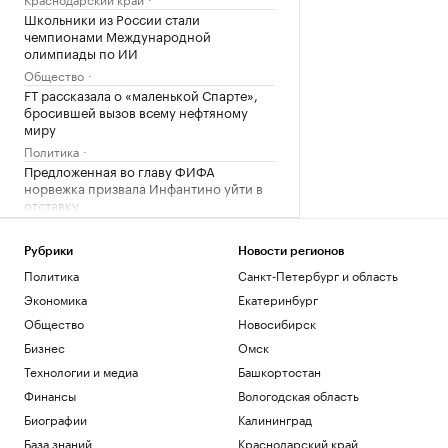
Школьники из России стали
чемпионами Международной
олимпиады по ИИ
Общество
FT рассказала о «маленькой Спарте»,
бросившей вызов всему нефтяному
миру
Политика
Предложенная во главу ФИФА
норвежка призвала Инфантино уйти в
отставку
Спорт
Финляндия закрыла проходы для дичи
Рубрики
Новости регионов
на границе с Россией
Политика
Санкт-Петербург и область
Общество
Экономика
Екатеринбург
Загрузить еще
Общество
Новосибирск
Бизнес
Омск
Технологии и медиа
Башкортостан
Финансы
Вологодская область
Биографии
Калининград
База знаний
Краснодарский край