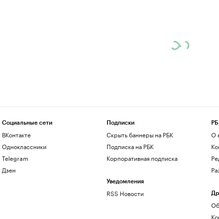
Социальные сети
Подписки
РБ
ВКонтакте
Скрыть баннеры на РБК
О 
Одноклассники
Подписка на РБК
Ко
Telegram
Корпоративная подписка
Ре
Дзен
Ра
Уведомления
RSS Новости
Др
Об
Ко