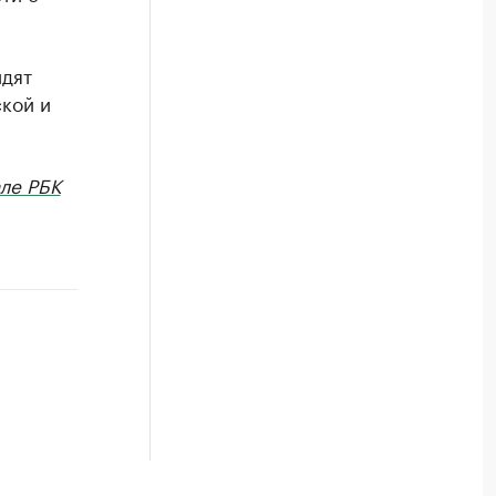
идят
ской и
ле РБК