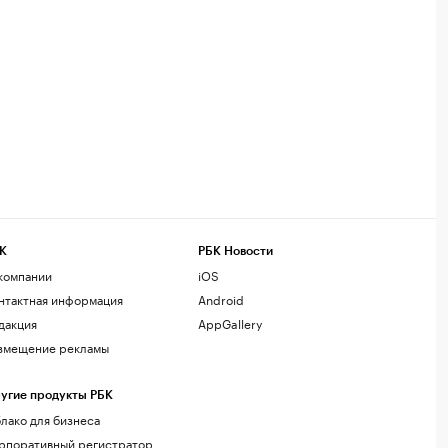
К
РБК Новости
компании
iOS
нтактная информация
Android
дакция
AppGallery
змещение рекламы
угие продукты РБК
лако для бизнеса
рпоративный регистратор