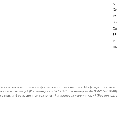
до
Хо
Ре
Зн
Са
РБ
РБ
Шк
ения и материалы информационного агентства «РБК» (свидетельство о 
овых коммуникаций (Роскомнадзор) 09.12.2015 за номером ИА №ФС77-63848) 
 связи, информационных технологий и массовых коммуникаций (Роскомнадз