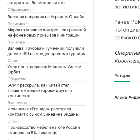
авторитета. Возможно ли это
логистико
Образование
Военная операция на Украине. Онлайн
Ранее РБ
Политика
потенциал
Марокко усилило контроль за границей
на фоне новых призывов к миграции
сельскох
Политика
Валиева, Трусова и Гуменник получили
Оператив
допуск ISU на международные турниры
Краснода
Спорт
Умер поп-продюсер Мадонны Уильям
Орбит
Авторы
Общество
SCMP раскрыла, как Китай стал
«главным коллектором» другого
континента
Алина Андр
Экономика
Испанская «Гранада» расторгла
контракт с сыном Зинедина Зидана
Спорт
Производство мебели на юге России
выросло на 5% в июне
Краснодарский край