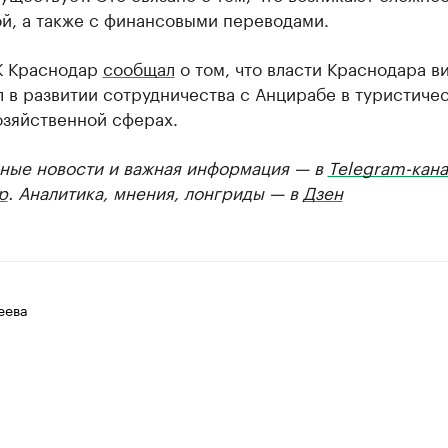
й, а также с финансовыми переводами.
К Краснодар
сообщал
о том, что власти Краснодара в
 в развитии сотрудничества с Анцирабе в туристиче
озяйственной сферах.
ные новости и важная информация — в
Telegram-кана
р
. Аналитика, мнения, лонгриды — в
Дзен
еева