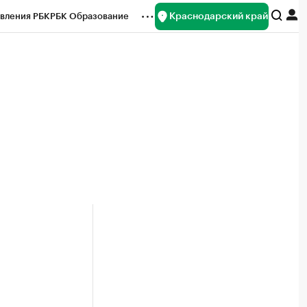
Краснодарский край
вления РБК
РБК Образование
редитные рейтинги
Франшизы
нсы
Рынок наличной валюты