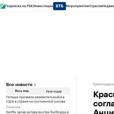
Подписка на РБК
Инвестиции
Мероприятия
Отрасли
Недви
РБК Курсы
РБК Life
Тренды
Визионеры
Национальные проекты
Горо
Газета
Спецпроекты СПб
Конференции СПб
Спецпроекты
Проверк
Краснодарск
Все новости
Краснодар
Весь мир
Крас
Польша призвала разместить войска
США в стране на постоянной основе
согл
Политика
Netflix запер актера внутри билборда в
Анци