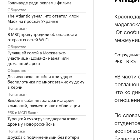
Голливуде ради рекламы фильма
Общество
Краснода
The Atlantic узнал, что ответил Илон
Маск на просьбу Украины
мадагаск
Политика
Юг сообщ
В МВД предупредили об опасности
межмуниц
открытых сетей Wi-Fi
Общество
Гулявшей голой в Москве экс-
Сотрудниче
участнице «Дома-2» назначили
РБК ТВ Юг
домашний арест
Общество
«В части
Два человека погибли при ударе
беспилотника по многоэтажному дому
соглашен
в Керчи
что ко д
Политика
отношения
Влюби в себя инвестора: истории
компаний, разместивших облигации
РБК и МСП Банк
По словам
Турецкий сухогруз подвергся атаке
студентов
дрона у Новороссийска
воспользо
Политика
Дружба с подчиненными без потери
бизнеса с