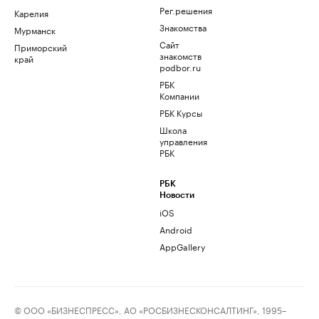
Рег.решения
Карелия
Знакомства
Мурманск
Сайт
Приморский
знакомств
край
podbor.ru
РБК
Компании
РБК Курсы
Школа
управления
РБК
РБК
Новости
iOS
Android
AppGallery
© ООО «БИЗНЕСПРЕСС», АО «РОСБИЗНЕСКОНСАЛТИНГ», 1995–