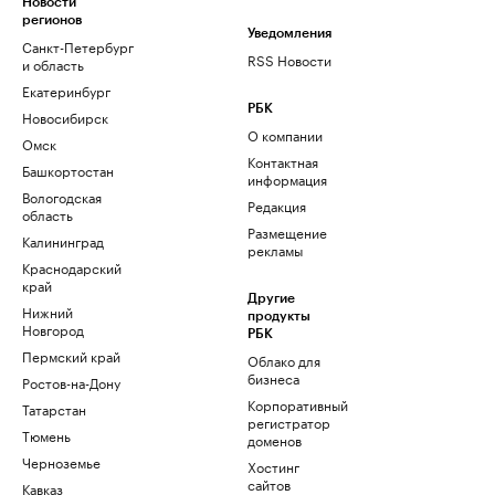
Новости
регионов
Уведомления
Санкт-Петербург
RSS Новости
и область
Екатеринбург
РБК
Новосибирск
О компании
Омск
Контактная
Башкортостан
информация
Вологодская
Редакция
область
Размещение
Калининград
рекламы
Краснодарский
край
Другие
Нижний
продукты
Новгород
РБК
Пермский край
Облако для
бизнеса
Ростов-на-Дону
Корпоративный
Татарстан
регистратор
Тюмень
доменов
Черноземье
Хостинг
сайтов
Кавказ