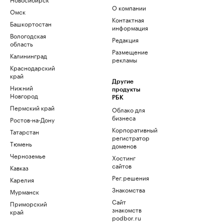
О компании
Омск
Контактная
Башкортостан
информация
Вологодская
Редакция
область
Размещение
Калининград
рекламы
Краснодарский
край
Другие
Нижний
продукты
Новгород
РБК
Пермский край
Облако для
бизнеса
Ростов-на-Дону
Корпоративный
Татарстан
регистратор
Тюмень
доменов
Черноземье
Хостинг
сайтов
Кавказ
Рег.решения
Карелия
Знакомства
Мурманск
Сайт
Приморский
знакомств
край
podbor.ru