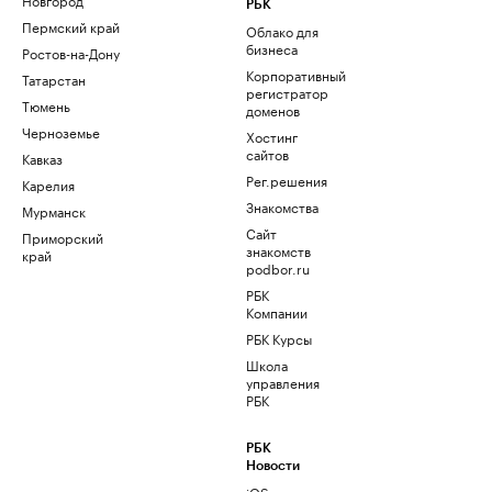
РБК
Пермский край
Облако для
бизнеса
Ростов-на-Дону
Корпоративный
Татарстан
регистратор
Тюмень
доменов
Черноземье
Хостинг
сайтов
Кавказ
Рег.решения
Карелия
Знакомства
Мурманск
Сайт
Приморский
знакомств
край
podbor.ru
РБК
Компании
РБК Курсы
Школа
управления
РБК
РБК
Новости
iOS