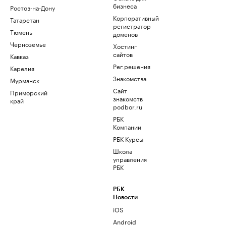
бизнеса
Ростов-на-Дону
Корпоративный
Татарстан
регистратор
Тюмень
доменов
Черноземье
Хостинг
сайтов
Кавказ
Рег.решения
Карелия
Знакомства
Мурманск
Сайт
Приморский
знакомств
край
podbor.ru
РБК
Компании
РБК Курсы
Школа
управления
РБК
РБК
Новости
iOS
Android