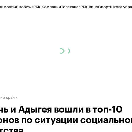
жимость
Autonews
РБК Компании
Телеканал
РБК Вино
Спорт
Школа упра
д
Стиль
Крипто
РБК Бизнес-среда
Дискуссионный клуб
Исследования
К
а контрагентов
Политика
Экономика
Бизнес
Технологии и медиа
Фина
ий край
нь и Адыгея вошли в топ-10
онов по ситуации социально
тства