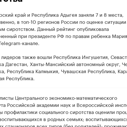
ский край и Республика Адыгея заняли 7 и 8 места,
венно, в топ-10 регионов России по оценке ситуации
ым сиротством. Данный рейтинг опубликовала
ченный при президенте РФ по правам ребенка Мария
Telegram-канале.
 лидеров также вошли Республика Ингушетия, Севаст
ка Дагестан, Ханты-Мансийский автономный округ, Ч
а, Республика Калмыкия, Чувашская Республика, Кар
ая Республика.
листы Центрального экономико-математического
ута Российской академии наук и Всероссийской инс
ы профилактики социального сиротства оценили про
 воспитывающихся в родных семьях; воспитывающихс
ях стационаров всех типов (без родителей); прожива