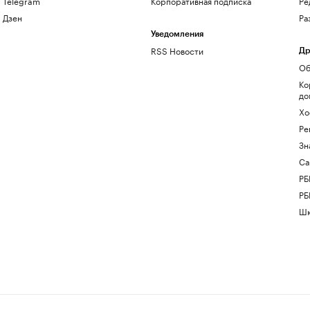
Telegram
Корпоративная подписка
Ре
Дзен
Ра
Уведомления
RSS Новости
Др
Об
Ко
до
Хо
Ре
Зн
Са
РБ
РБ
Шк