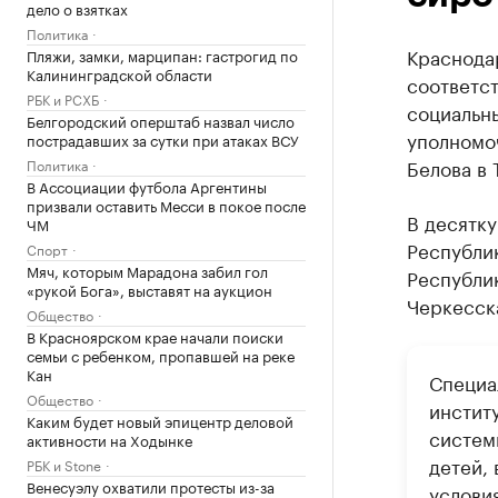
дело о взятках
Политика
Краснодар
Пляжи, замки, марципан: гастрогид по
Калининградской области
соответст
РБК и РСХБ
социальн
Белгородский оперштаб назвал число
уполномо
пострадавших за сутки при атаках ВСУ
Белова в 
Политика
В Ассоциации футбола Аргентины
призвали оставить Месси в покое после
В десятку
ЧМ
Республи
Спорт
Мяч, которым Марадона забил гол
Республик
«рукой Бога», выставят на аукцион
Черкесск
Общество
В Красноярском крае начали поиски
семьи с ребенком, пропавшей на реке
Кан
Специа
Общество
инстит
Каким будет новый эпицентр деловой
систем
активности на Ходынке
детей,
РБК и Stone
Венесуэлу охватили протесты из-за
услови