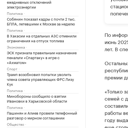
ежедневных отключений
стацио
электроэнергии
попече
Политика
Собянин показал кадры с почти 2 тыс.
БПЛА, летевшими к Москве за неделю
Политика
По инфор
В Хакасии на отдельных АЗС отменили
ограничения на отпуск топлива
июнь 2025
Экономика
лет. В сп
ЭСК признала правильным назначение
пенальти «Спартаку» в игре с
Остальны
«Ахматом»
Спорт
республик
Трамп возобновил попытки уволить
премии д
члена совета управляющих ФРС Лизу
Кук
«Только з
Политика
Минобороны сообщило о взятии
семей с д
Ивановки в Харьковской области
составили
Политика
работы в
Пашинян и Алиев провели телефонный
разговор о мирном соглашении
году выда
Общество
еще столь