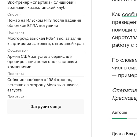
Экс-тренер «Спартака» Слишкович
возглавил казахстанский клуб
Как
сооб
Спорт
Пожар на Ильском НПЗ после падения
президен
обломков БПЛА потушили
помощи с
Политика
сиротства
Мосгорсуд взыскал ₽654 тыс. за залив
квартиры из-за кошки, открывшей кран
работу с 
Общество
Армия США запустила сервис для
По словам
бронирования полигонов частными
число сир
компаниями
Политика
— примерн
Собянин сообщил о 1984 дронах,
летевших в сторону Москвы с начала
Оператив
августа
Краснода
Политика
Загрузить еще
Авторы
Диана Баку