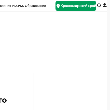
Краснодарский край
вления РБК
РБК Образование
редитные рейтинги
Франшизы
нсы
Рынок наличной валюты
го