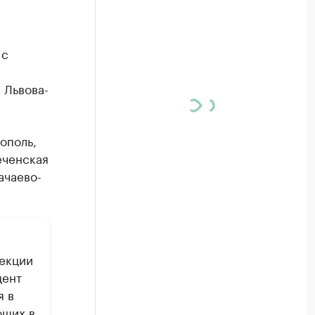
 с
 Львова-
ополь,
еченская
ачаево-
пекции
цент
я в
ющих в