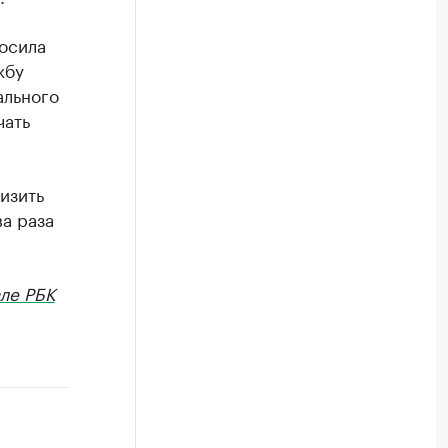
осила
жбу
ального
чать
изить
ва раза
ле РБК