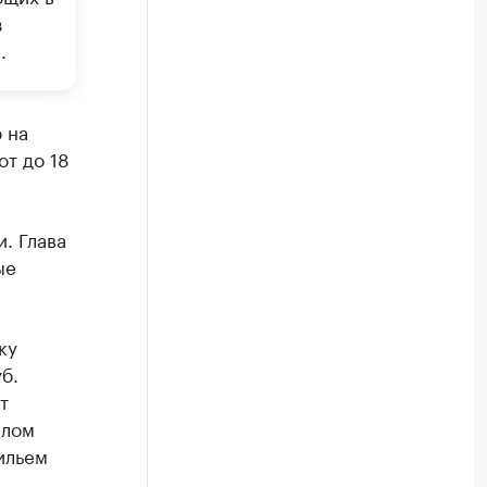
з
.
 на
от до 18
. Глава
ые
ку
б.
т
шлом
ильем
.