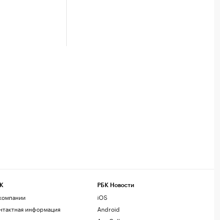
К
РБК Новости
компании
iOS
нтактная информация
Android