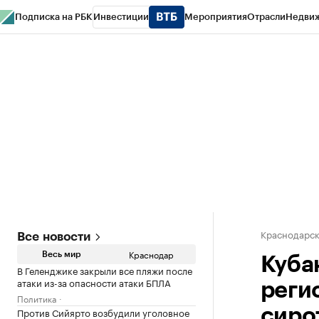
Подписка на РБК
Инвестиции
Мероприятия
Отрасли
Недви
РБК Курсы
РБК Life
Тренды
Визионеры
Национальные проекты
Горо
Газета
Спецпроекты СПб
Конференции СПб
Спецпроекты
Проверк
Краснодарск
Все новости
Краснодар
Весь мир
Куба
В Геленджике закрыли все пляжи после
атаки из-за опасности атаки БПЛА
реги
Политика
Против Сийярто возбудили уголовное
сиро