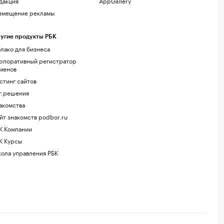
дакция
AppGallery
змещение рекламы
угие продукты РБК
лако для бизнеса
рпоративный регистратор
менов
стинг сайтов
г.решения
акомства
йт знакомств podbor.ru
К Компании
К Курсы
ола управления РБК