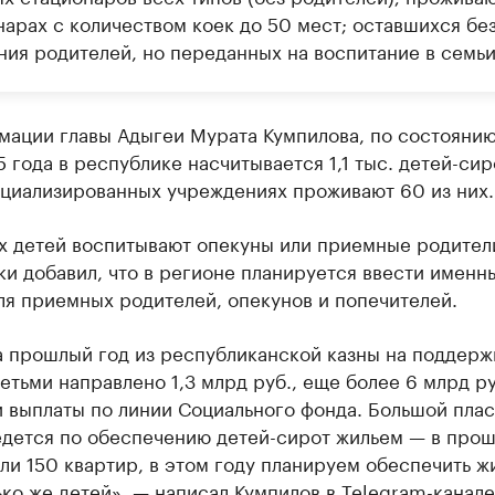
нарах с количеством коек до 50 мест; оставшихся бе
ния родителей, но переданных на воспитание в семьи
мации главы Адыгеи Мурата Кумпилова, по состоянию
 года в республике насчитывается 1,1 тыс. детей-сир
ециализированных учреждениях проживают 60 из них.
х детей воспитывают опекуны или приемные родители
и добавил, что в регионе планируется ввести именн
ля приемных родителей, опекунов и попечителей.
а прошлый год из республиканской казны на поддерж
етьми направлено 1,3 млрд руб., еще более 6 млрд ру
 выплаты по линии Социального фонда. Большой плас
едется по обеспечению детей-сирот жильем — в про
ли 150 квартир, в этом году планируем обеспечить ж
ко же детей», — написал Кумпилов в Telegram-канале