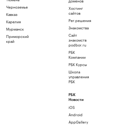
доменов
Черноземье
Хостинг
сайтов
Кавказ
Рег.решения
Карелия
Знакомства
Мурманск
Сайт
Приморский
знакомств
край
podbor.ru
РБК
Компании
РБК Курсы
Школа
управления
РБК
РБК
Новости
iOS
Android
AppGallery