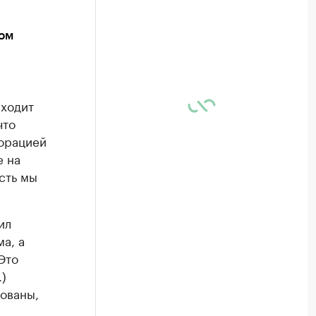
ом
ыходит
что
орацией
е на
сть мы
ил
а, а
Это
)
ованы,