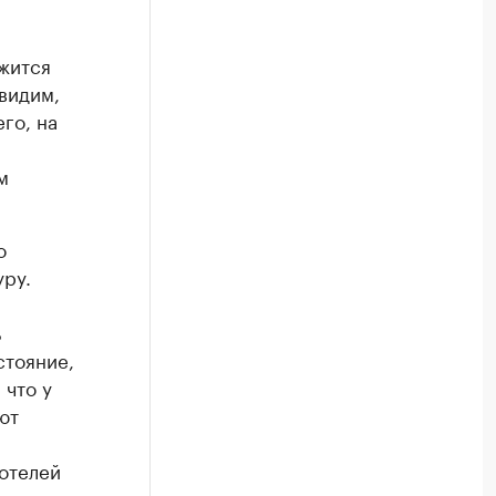
ржится
 видим,
го, на
м
о
уру.
ь
стояние,
 что у
ют
отелей