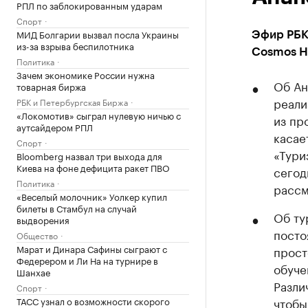
РПЛ по заблокированным ударам
Спорт
МИД Болгарии вызвал посла Украины
Эфир РБК
из-за взрыва беспилотника
Cosmos H
Политика
Зачем экономике России нужна
Об Ан
товарная биржа
реали
РБК и Петербургская Биржа
«Локомотив» сыграл нулевую ничью с
из пр
аутсайдером РПЛ
касае
Спорт
«Тури
Bloomberg назвал три выхода для
Киева на фоне дефицита ракет ПВО
сегод
Политика
рассм
«Веселый молочник» Уолкер купил
билеты в Стамбул на случай
Об ту
выдворения
посто
Общество
Марат и Динара Сафины сыграют с
прост
Федерером и Ли На на турнире в
обуче
Шанхае
Разли
Спорт
ТАСС узнал о возможности скорого
чтобы