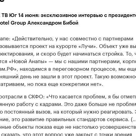
 ТВ Юг 14 июня: эксклюзивное интервью с президент
otel Group Александром Бибой
апе: «Действительно, у нас совместно с партнерами
зовывается проект на курорте «Лучи». Объект уже в
оектирования, и скоро будет начинаться стройка. То, 
тся «Новой Анапы» — мы с нашими партнерами, корп
зм.РФ», находимся в переговорном процессе, мы ещ
няшний день не зашли в этот проект. Такую возможно
атриваем, но пока еще конкретики нет».
ротрасли в СКФО: «Что касается проблем, я бы отмет
янную работу с кадрами. Это даже больше не проблем
о постоянный вызов, на который нужно реагировать. 
ние, это развитие правильных стандартов сервиса. (…
чные объекты показа еще не настолько усовершенств
 сказать, что этот вопрос уже закрыт с точки зрения