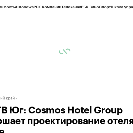
жимость
Autonews
РБК Компании
Телеканал
РБК Вино
Спорт
Школа упра
д
Стиль
Крипто
РБК Бизнес-среда
Дискуссионный клуб
Исследования
К
а контрагентов
Политика
Экономика
Бизнес
Технологии и медиа
Фина
ий край
ТВ Юг: Cosmos Hotel Group
ршает проектирование отеля
е