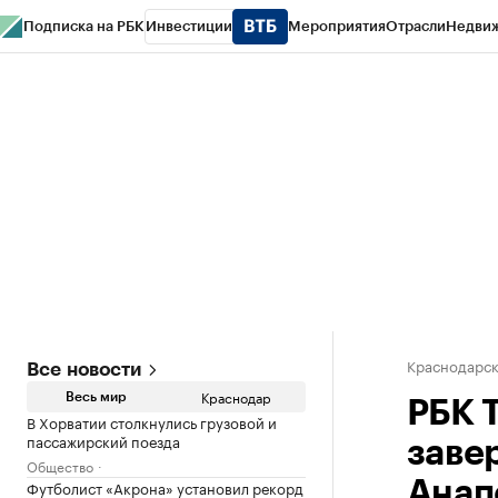
Подписка на РБК
Инвестиции
Мероприятия
Отрасли
Недви
РБК Курсы
РБК Life
Тренды
Визионеры
Национальные проекты
Горо
Газета
Спецпроекты СПб
Конференции СПб
Спецпроекты
Проверк
Краснодарск
Все новости
Краснодар
Весь мир
РБК 
В Хорватии столкнулись грузовой и
пассажирский поезда
заве
Общество
Футболист «Акрона» установил рекорд
Анап