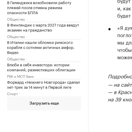
будут
В Геленджике возобновили работу
и, ка
пляжей после отмены режима
опасности БПЛА
будет
Общество
В Финляндии с марта 2027 года введут
«Я ду
экзамен на гражданство
погло
Общество
мы дл
В Италии нашли обломки римского
корабля с сотнями античных амфор.
чтобы
Видео
можем
Общество
Влюби в себя инвестора: истории
компаний, разместивших облигации
Подробно
РБК и МСП Банк
Форвард «Нижнего Новгорода» сделал
— на сайт
хет-трик за 14 минут в Первой лиге
— в Крас
Спорт
на 39 кно
Загрузить еще