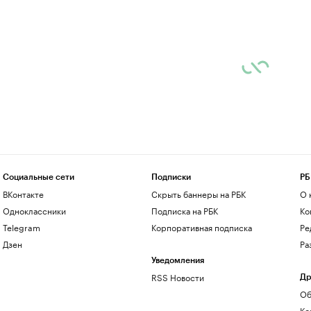
Социальные сети
Подписки
РБ
ВКонтакте
Скрыть баннеры на РБК
О 
Одноклассники
Подписка на РБК
Ко
Telegram
Корпоративная подписка
Ре
Дзен
Ра
Уведомления
RSS Новости
Др
Об
Ко