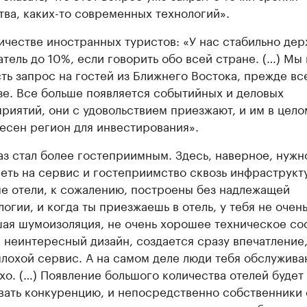
тва, каких-то современных технологий».
ичестве иностранных туристов: «У нас стабильно де
атель до 10%, если говорить обо всей стране. (…) Мы
сть запрос на гостей из Ближнего Востока, прежде все
зе. Все больше появляется событийных и деловых
риятий, они с удовольствием приезжают, и им в цело
есен регион для инвестирования».
аз стал более гостеприимным. Здесь, наверное, нужн
еть на сервис и гостеприимство сквозь инфраструкт
е отели, к сожалению, построены без надлежащей
логии, и когда ты приезжаешь в отель, у тебя не очен
ая шумоизоляция, не очень хорошее техническое со
я неинтересный дизайн, создается сразу впечатление,
плохой сервис. А на самом деле люди тебя обслужива
хо. (…) Появление большого количества отелей будет
вать конкуренцию, и непосредственно собственники 