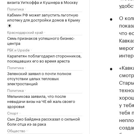
визита Уиткоффа и Кушнера в Москву
удобс
Политика
Кабмин РФ может запустить льготную
О кол
ипотеку для достройки домов в Крыму
показ
что е
Краснодарский край
Семь признаков успешного бизнес-
Кавка
центра
мероп
РБК и Upside
интер
Карапетян поблагодарил сторонников,
посещавших его во время ареста
«Кавк
Политика
Зеленский заявил о почти полном
смотр
отсутствии целых тепловых
Стары
электростанций
техно
Политика
Мельникова заявила, что после
хорош
невыдачи визы на ЧЕ ей жаль своего
у теб
здоровья
тебя 
Спорт
Сын Джо Байдена рассказал о сильной
непло
боли отца из-за рака
созда
Общество