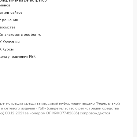
менов
стинг сайтов
г.решения
акомства
йт знакомств podbor.ru
К Компании
К Курсы
ола управления РБК
регистрации средства массовой информации выдано Федеральной
и сетевого издания «РБК» (свидетельство о регистрации средства
ор) 03.12.2021 за номером ЭЛ №ФС77-82385) сопровождаются