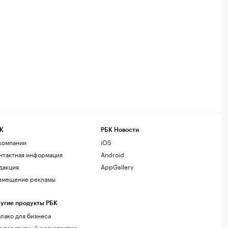
К
РБК Новости
компании
iOS
нтактная информация
Android
дакция
AppGallery
змещение рекламы
угие продукты РБК
лако для бизнеса
рпоративный регистратор