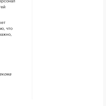
персонал
тей
жет
аю, что
важно,
екома