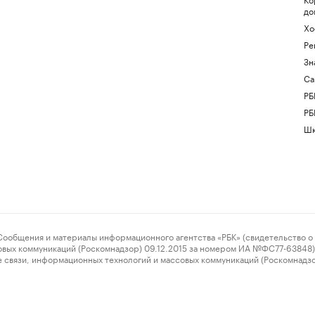
до
Хо
Ре
Зн
Са
РБ
РБ
Шк
ения и материалы информационного агентства «РБК» (свидетельство о 
овых коммуникаций (Роскомнадзор) 09.12.2015 за номером ИА №ФС77-63848) 
 связи, информационных технологий и массовых коммуникаций (Роскомнадз