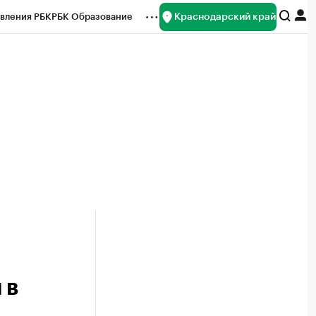
Краснодарский край
вления РБК
РБК Образование
редитные рейтинги
Франшизы
нсы
Рынок наличной валюты
 в