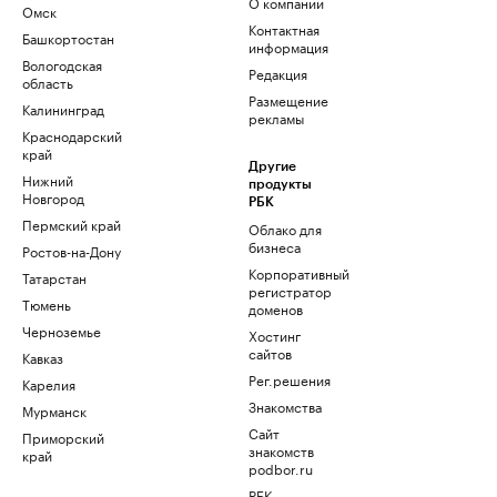
О компании
Омск
Контактная
Башкортостан
информация
Вологодская
Редакция
область
Размещение
Калининград
рекламы
Краснодарский
край
Другие
Нижний
продукты
Новгород
РБК
Пермский край
Облако для
бизнеса
Ростов-на-Дону
Корпоративный
Татарстан
регистратор
Тюмень
доменов
Черноземье
Хостинг
сайтов
Кавказ
Рег.решения
Карелия
Знакомства
Мурманск
Сайт
Приморский
знакомств
край
podbor.ru
РБК