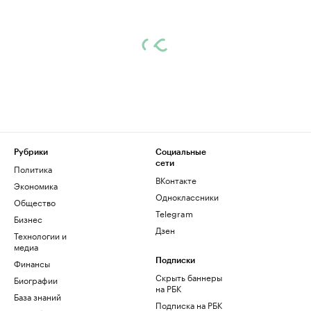
Рубрики
Социальные
сети
Политика
ВКонтакте
Экономика
Одноклассники
Общество
Telegram
Бизнес
Дзен
Технологии и
медиа
Финансы
Подписки
Скрыть баннеры
Биографии
на РБК
База знаний
Подписка на РБК