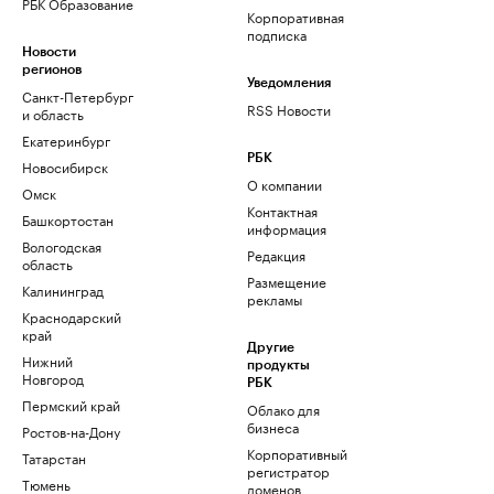
РБК Образование
Корпоративная
подписка
Новости
регионов
Уведомления
Санкт-Петербург
RSS Новости
и область
Екатеринбург
РБК
Новосибирск
О компании
Омск
Контактная
Башкортостан
информация
Вологодская
Редакция
область
Размещение
Калининград
рекламы
Краснодарский
край
Другие
Нижний
продукты
Новгород
РБК
Пермский край
Облако для
бизнеса
Ростов-на-Дону
Корпоративный
Татарстан
регистратор
Тюмень
доменов