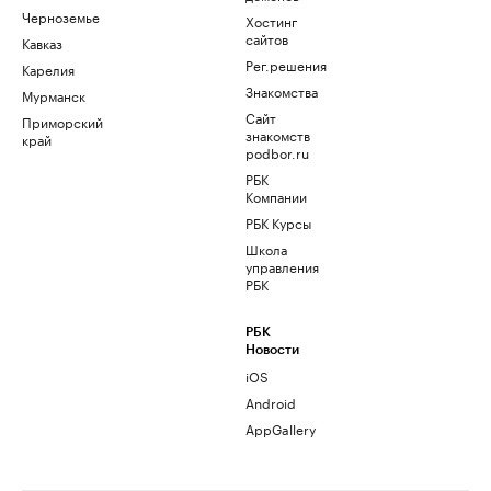
Черноземье
Хостинг
сайтов
Кавказ
Рег.решения
Карелия
Знакомства
Мурманск
Сайт
Приморский
знакомств
край
podbor.ru
РБК
Компании
РБК Курсы
Школа
управления
РБК
РБК
Новости
iOS
Android
AppGallery