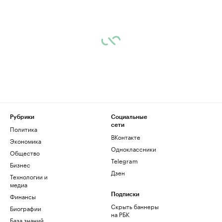
Рубрики
Социальные
сети
Политика
ВКонтакте
Экономика
Одноклассники
Общество
Telegram
Бизнес
Дзен
Технологии и
медиа
Финансы
Подписки
Скрыть баннеры
Биографии
на РБК
База знаний