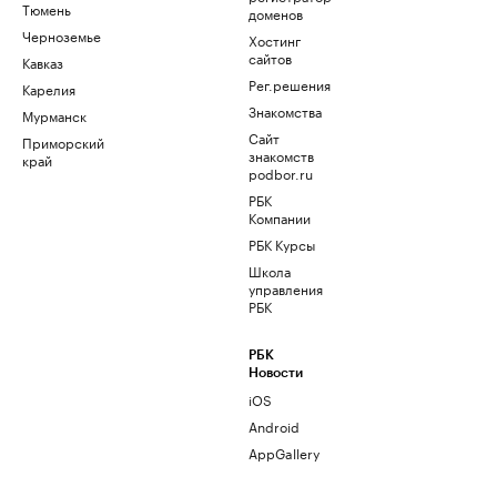
Тюмень
доменов
Черноземье
Хостинг
сайтов
Кавказ
Рег.решения
Карелия
Знакомства
Мурманск
Сайт
Приморский
знакомств
край
podbor.ru
РБК
Компании
РБК Курсы
Школа
управления
РБК
РБК
Новости
iOS
Android
AppGallery