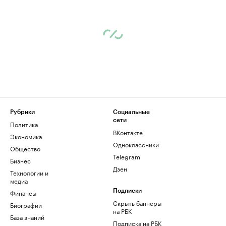
Рубрики
Социальные
сети
Политика
ВКонтакте
Экономика
Одноклассники
Общество
Telegram
Бизнес
Дзен
Технологии и
медиа
Финансы
Подписки
Скрыть баннеры
Биографии
на РБК
База знаний
Подписка на РБК