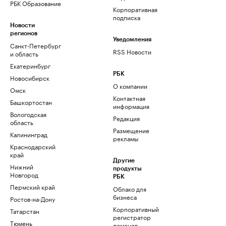
РБК Образование
Корпоративная
подписка
Новости
регионов
Уведомления
Санкт-Петербург
RSS Новости
и область
Екатеринбург
РБК
Новосибирск
О компании
Омск
Контактная
Башкортостан
информация
Вологодская
Редакция
область
Размещение
Калининград
рекламы
Краснодарский
край
Другие
Нижний
продукты
Новгород
РБК
Пермский край
Облако для
бизнеса
Ростов-на-Дону
Корпоративный
Татарстан
регистратор
Тюмень
доменов