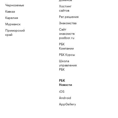
Черноземье
Хостинг
сайтов
Кавказ
Рег.решения
Карелия
Знакомства
Мурманск
Сайт
Приморский
знакомств
край
podbor.ru
РБК
Компании
РБК Курсы
Школа
управления
РБК
РБК
Новости
iOS
Android
AppGallery