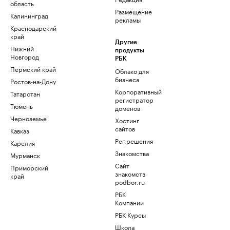
область
Размещение
Калининград
рекламы
Краснодарский
край
Другие
Нижний
продукты
Новгород
РБК
Пермский край
Облако для
бизнеса
Ростов-на-Дону
Корпоративный
Татарстан
регистратор
Тюмень
доменов
Черноземье
Хостинг
сайтов
Кавказ
Рег.решения
Карелия
Знакомства
Мурманск
Сайт
Приморский
знакомств
край
podbor.ru
РБК
Компании
РБК Курсы
Школа