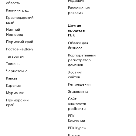
область
Размещение
Калининград
рекламы
Краснодарский
край
Другие
Нижний
продукты
Новгород
РБК
Пермский край
Облако для
бизнеса
Ростов-на-Дону
Корпоративный
Татарстан
регистратор
Тюмень
доменов
Черноземье
Хостинг
сайтов
Кавказ
Рег.решения
Карелия
Знакомства
Мурманск
Сайт
Приморский
знакомств
край
podbor.ru
РБК
Компании
РБК Курсы
Школа