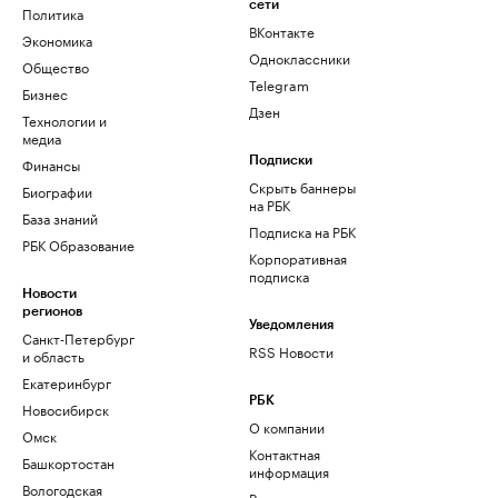
сети
Политика
ВКонтакте
Экономика
Одноклассники
Общество
Telegram
Бизнес
Дзен
Технологии и
медиа
Финансы
Подписки
Скрыть баннеры
Биографии
на РБК
База знаний
Подписка на РБК
РБК Образование
Корпоративная
подписка
Новости
регионов
Уведомления
Санкт-Петербург
RSS Новости
и область
Екатеринбург
РБК
Новосибирск
О компании
Омск
Контактная
Башкортостан
информация
Вологодская
Редакция