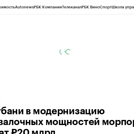
жимость
Autonews
РБК Компании
Телеканал
РБК Вино
Спорт
Школа упра
д
Стиль
Крипто
РБК Бизнес-среда
Дискуссионный клуб
Исследования
К
а контрагентов
Политика
Экономика
Бизнес
Технологии и медиа
Фина
убани в модернизацию
валочных мощностей морпо
ат ₽20 млрд