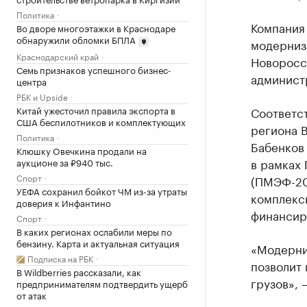
Политика
Компания
Во дворе многоэтажки в Краснодаре
обнаружили обломки БПЛА
модерниз
Краснодарский край
Новоросс
Семь признаков успешного бизнес-
админист
центра
РБК и Upside
Китай ужесточил правила экспорта в
Соответс
США беспилотников и комплектующих
региона 
Политика
Бабенков
Клюшку Овечкина продали на
в рамках
аукционе за ₽940 тыс.
Спорт
(ПМЭФ-20
УЕФА сохранил бойкот ЧМ из-за утраты
комплекс
доверия к Инфантино
финансир
Спорт
В каких регионах ослабили меры по
бензину. Карта и актуальная ситуация
«Модерни
Подписка на РБК
позволит
В Wildberries рассказали, как
грузов», 
предпринимателям подтвердить ущерб
от атак