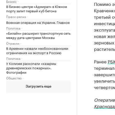
Бизнес
Помимо э
В бизнес-центре «Адмирал» в Южном
Кравченко
порту залит первый куб бетона
третьей 
Пресс-релиз
Военная операция на Украине. Главное
инвестици
Политика
эксплуата
«Билайн» расширил транспортную сеть
новая же
между дата-центрами Москвы
зерновых 
Отрасли
растител
В Армении назвали необоснованными
ограничения на экспорт в Россию
Политика
Ранее
РБ
У Колизея раскопали «казармы
терминал
древнеримских пожарных».
Фотографии
завершит
Общество
увеличить
четвертом
Загрузить еще
Оператив
Краснода