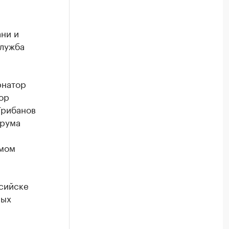
ни и
служба
рнатор
ор
Грибанов
орума
емом
сийске
ных