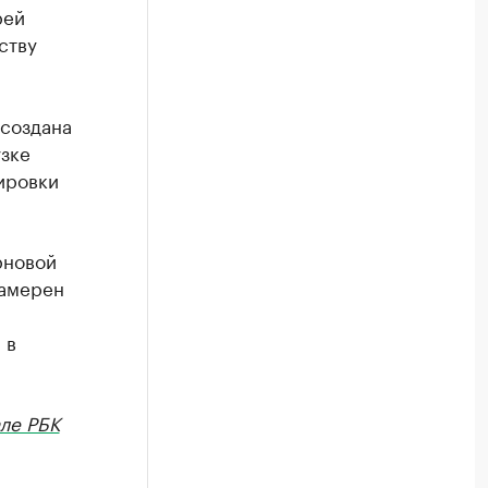
рей
ству
 создана
зке
ировки
рновой
намерен
 в
ле РБК