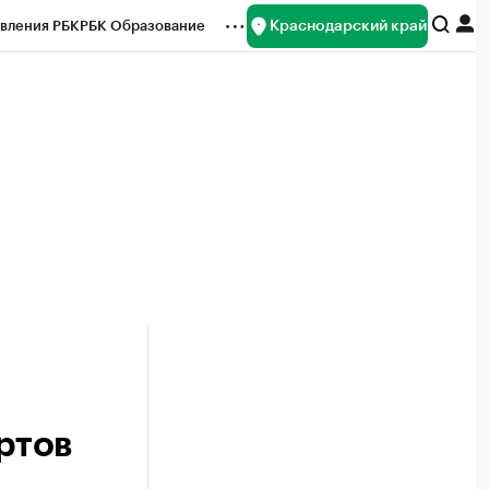
Краснодарский край
вления РБК
РБК Образование
редитные рейтинги
Франшизы
нсы
Рынок наличной валюты
ртов