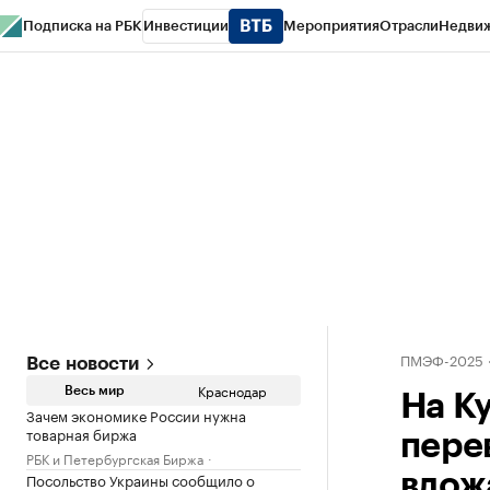
Подписка на РБК
Инвестиции
Мероприятия
Отрасли
Недви
РБК Курсы
РБК Life
Тренды
Визионеры
Национальные проекты
Горо
Газета
Спецпроекты СПб
Конференции СПб
Спецпроекты
Проверк
ПМЭФ-2025
Все новости
Краснодар
Весь мир
На К
Зачем экономике России нужна
товарная биржа
пере
РБК и Петербургская Биржа
Посольство Украины сообщило о
влож