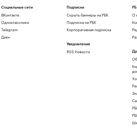
Социальные сети
Подписки
РБ
ВКонтакте
Скрыть баннеры на РБК
О 
Одноклассники
Подписка на РБК
Ко
Telegram
Корпоративная подписка
Ре
Дзен
Ра
Уведомления
RSS Новости
Др
Об
Ко
до
Хо
Ре
Зн
Са
РБ
РБ
Шк