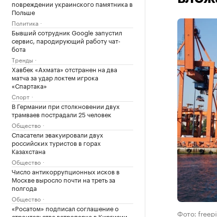
повреждении украинского памятника в
Польше
Политика
Бывший сотрудник Google запустил
сервис, пародирующий работу чат-
бота
Тренды
Хавбек «Ахмата» отстранен на два
матча за удар локтем игрока
«Спартака»
Спорт
В Германии при столкновении двух
трамваев пострадали 25 человек
Общество
Спасатели эвакуировали двух
российских туристов в горах
Казахстана
Общество
Число антикоррупционных исков в
Москве выросло почти на треть за
полгода
Общество
«Росатом» подписал соглашение о
Фото: freep
строительстве ветропарка в Киргизии