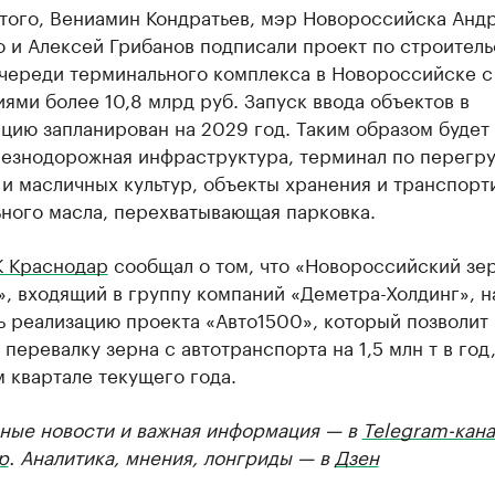
того, Вениамин Кондратьев, мэр Новороссийска Анд
 и Алексей Грибанов подписали проект по строитель
очереди терминального комплекса в Новороссийске с
ями более 10,8 млрд руб. Запуск ввода объектов в
цию запланирован на 2029 год. Таким образом будет
лезнодорожная инфраструктура, терминал по перегру
и масличных культур, объекты хранения и транспорт
ьного масла, перехватывающая парковка.
К Краснодар
сообщал о том, что «Новороссийский зе
», входящий в группу компаний «Деметра-Холдинг», 
ь реализацию проекта «Авто1500», который позволит
 перевалку зерна с автотранспорта на 1,5 млн т в год,
 квартале текущего года.
ные новости и важная информация — в
Telegram-кана
р
. Аналитика, мнения, лонгриды — в
Дзен