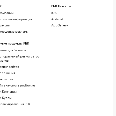
К
РБК Новости
компании
iOS
нтактная информация
Android
дакция
AppGallery
змещение рекламы
угие продукты РБК
лако для бизнеса
рпоративный регистратор
менов
стинг сайтов
г.решения
акомства
йт знакомств podbor.ru
К Компании
К Курсы
ола управления РБК