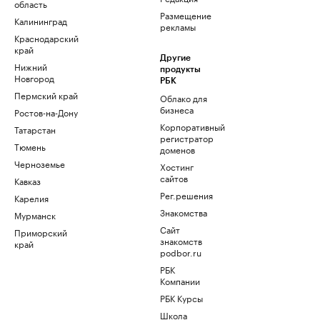
область
Размещение
Калининград
рекламы
Краснодарский
край
Другие
Нижний
продукты
Новгород
РБК
Пермский край
Облако для
бизнеса
Ростов-на-Дону
Корпоративный
Татарстан
регистратор
Тюмень
доменов
Черноземье
Хостинг
сайтов
Кавказ
Рег.решения
Карелия
Знакомства
Мурманск
Сайт
Приморский
знакомств
край
podbor.ru
РБК
Компании
РБК Курсы
Школа