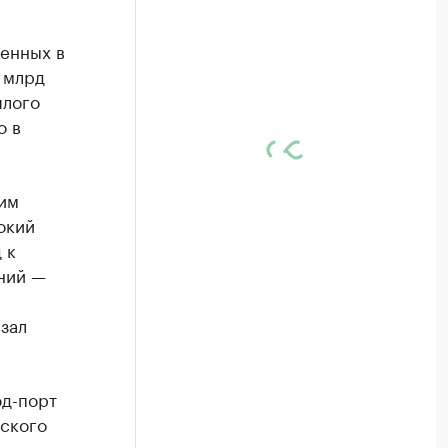
енных в
 млрд
шлого
о в
щим
окий
 к
ний —
зал
од-порт
еского