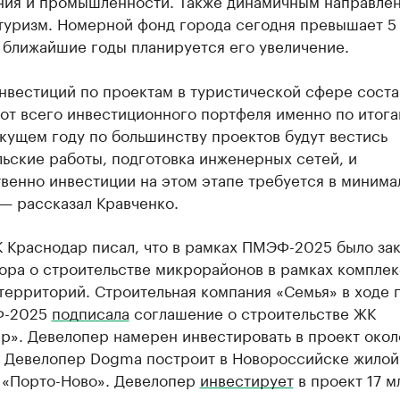
ния и промышленности. Также динамичным направле
туризм. Номерной фонд города сегодня превышает 5 
 ближайшие годы планируется его увеличение.
нвестиций по проектам в туристической сфере соста
 от всего инвестиционного портфеля именно по итог
екущем году по большинству проектов будут вестись
ьские работы, подготовка инженерных сетей, и
венно инвестиции на этом этапе требуется в минима
— рассказал Кравченко.
К Краснодар писал, что в рамках ПМЭФ-2025 было за
ора о строительстве микрорайонов в рамках компле
территорий. Строительная компания «Семья» в ходе 
Ф-2025
подписала
соглашение о строительстве ЖК
р». Девелопер намерен инвестировать в проект окол
. Девелопер Dogma построит в Новороссийске жилой
 «Порто-Ново». Девелопер
инвестирует
в проект 17 м