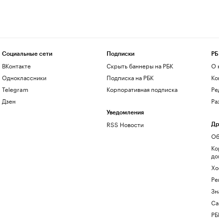
Социальные сети
Подписки
РБ
ВКонтакте
Скрыть баннеры на РБК
О 
Одноклассники
Подписка на РБК
Ко
Telegram
Корпоративная подписка
Ре
Дзен
Ра
Уведомления
RSS Новости
Др
Об
Ко
до
Хо
Ре
Зн
Са
РБ