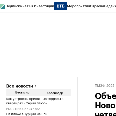
Подписка на РБК
Инвестиции
Мероприятия
Отрасли
Недви
РБК Курсы
РБК Life
Тренды
Визионеры
Национальные проекты
Горо
Газета
Спецпроекты СПб
Конференции СПб
Спецпроекты
Проверк
ПМЭФ-2025
Все новости
Краснодар
Весь мир
Объе
Как устроены приватные террасы в
квартирах «Серии плюс»
Ново
РБК и ПИК Серия плюс
На пляже в Турции нашли
четве