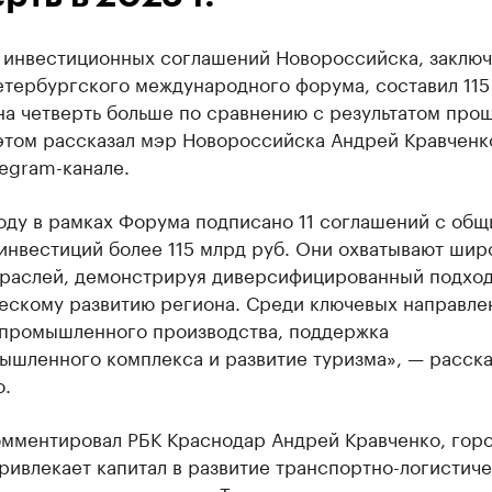
 инвестиционных соглашений Новороссийска, заключ
етербургского международного форума, составил 115
 на четверть больше по сравнению с результатом про
 этом рассказал мэр Новороссийска Андрей Кравченк
egram-канале.
оду в рамках Форума подписано 11 соглашений с об
инвестиций более 115 млрд руб. Они охватывают шир
траслей, демонстрируя диверсифицированный подход
ескому развитию региона. Среди ключевых направле
 промышленного производства, поддержка
ышленного комплекса и развитие туризма», — расска
о.
омментировал РБК Краснодар Андрей Кравченко, гор
ривлекает капитал в развитие транспортно-логистич