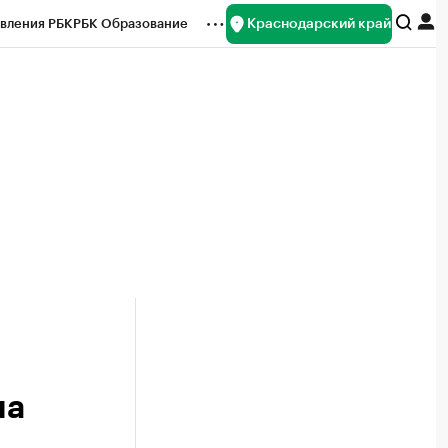
Краснодарский край
вления РБК
РБК Образование
редитные рейтинги
Франшизы
нсы
Рынок наличной валюты
на