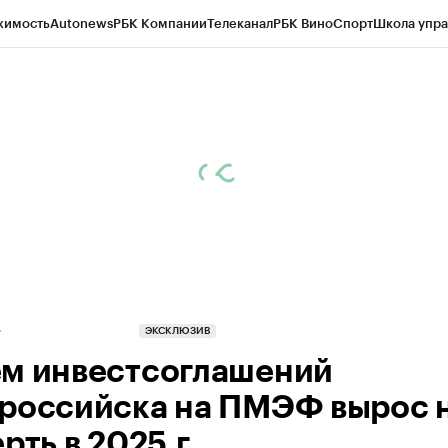
жимость
Autonews
РБК Компании
Телеканал
РБК Вино
Спорт
Школа упра
д
Стиль
Крипто
РБК Бизнес-среда
Дискуссионный клуб
Исследования
К
а контрагентов
Политика
Экономика
Бизнес
Технологии и медиа
Фина
ЭКСКЛЮЗИВ
м инвестсоглашений
российска на ПМЭФ вырос 
рть в 2025 г.