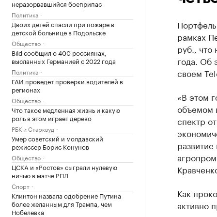
неразорвавшийся боеприпас
Политика
Портфель
Двоих детей спасли при пожаре в
детской больнице в Подольске
рамках П
Общество
руб., что
Bild сообщил о 400 россиянах,
года. Об
высланных Германией с 2022 года
своем Tel
Политика
ГАИ проведет проверки водителей в
регионах
«В этом г
Общество
объемом 
Что такое медленная жизнь и какую
роль в этом играет дерево
спектр о
РБК и Старквуд
экономич
Умер советский и молдавский
развитие
режиссер Борис Конунов
агропром
Общество
ЦСКА и «Ростов» сыграли нулевую
Кравченк
ничью в матче РПЛ
Спорт
Как прок
Клинтон назвала одобрение Путина
более желанным для Трампа, чем
активно п
Нобелевка