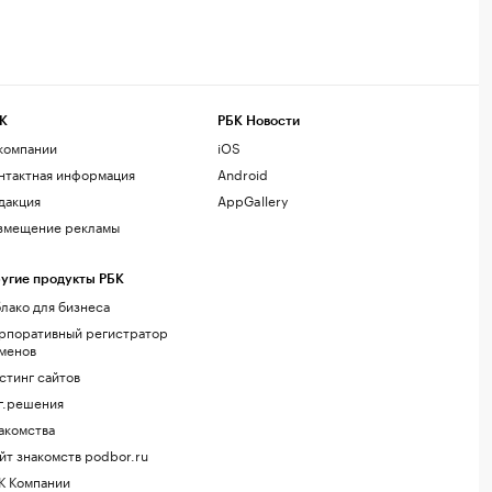
К
РБК Новости
компании
iOS
нтактная информация
Android
дакция
AppGallery
змещение рекламы
угие продукты РБК
лако для бизнеса
рпоративный регистратор
менов
стинг сайтов
г.решения
акомства
йт знакомств podbor.ru
К Компании