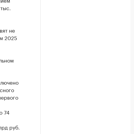
нием
тыс.
вят не
ам 2025
льном
ключено
ксного
первого
о 74
лрд руб.