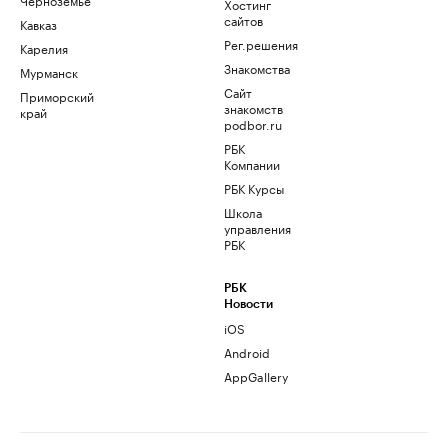
Хостинг
сайтов
Кавказ
Рег.решения
Карелия
Знакомства
Мурманск
Сайт
Приморский
знакомств
край
podbor.ru
РБК
Компании
РБК Курсы
Школа
управления
РБК
РБК
Новости
iOS
Android
AppGallery