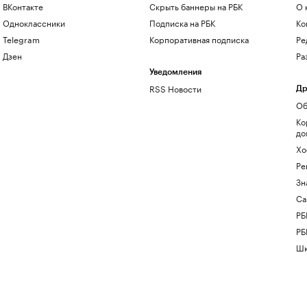
ВКонтакте
Скрыть баннеры на РБК
О 
Одноклассники
Подписка на РБК
Ко
Telegram
Корпоративная подписка
Ре
Дзен
Ра
Уведомления
RSS Новости
Др
Об
Ко
до
Хо
Ре
Зн
Са
РБ
РБ
Шк