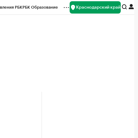
Краснодарский край
вления РБК
РБК Образование
редитные рейтинги
Франшизы
нсы
Рынок наличной валюты