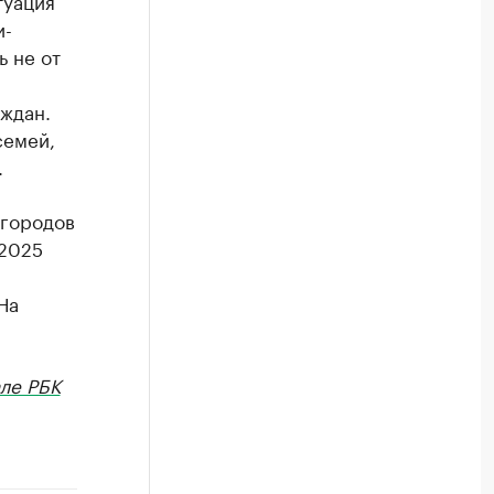
туация
и-
ь не от
ждан.
семей,
.
 городов
 2025
На
ле РБК