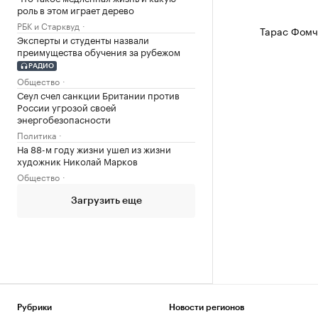
роль в этом играет дерево
РБК и Старквуд
Тарас Фомч
Эксперты и студенты назвали
преимущества обучения за рубежом
РАДИО
Общество
Сеул счел санкции Британии против
России угрозой своей
энергобезопасности
Политика
На 88-м году жизни ушел из жизни
художник Николай Марков
Общество
Загрузить еще
Рубрики
Новости регионов