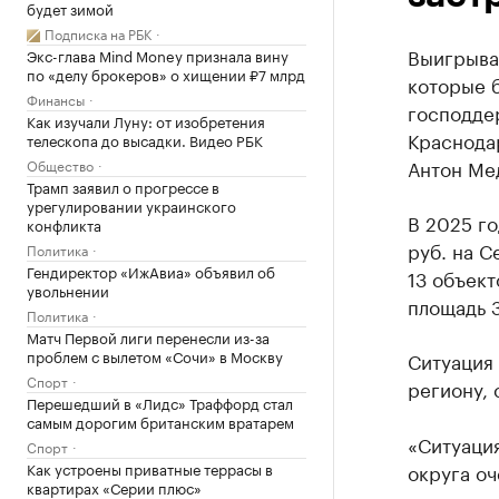
будет зимой
Подписка на РБК
Выигрыват
Экс-глава Mind Money признала вину
по «делу брокеров» о хищении ₽7 млрд
которые б
Финансы
господде
Как изучали Луну: от изобретения
Краснода
телескопа до высадки. Видео РБК
Антон Ме
Общество
Трамп заявил о прогрессе в
урегулировании украинского
В 2025 г
конфликта
руб. на С
Политика
Гендиректор «ИжАвиа» объявил об
13 объект
увольнении
площадь 3
Политика
Матч Первой лиги перенесли из-за
проблем с вылетом «Сочи» в Москву
Ситуация 
Спорт
региону,
Перешедший в «Лидс» Траффорд стал
самым дорогим британским вратарем
«Ситуаци
Спорт
Как устроены приватные террасы в
округа оч
квартирах «Серии плюс»