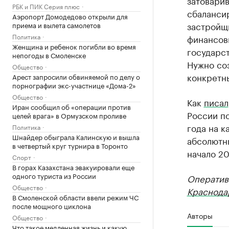
затоварив
РБК и ПИК Серия плюс
сбалансир
Аэропорт Домодедово открыли для
застройщи
приема и вылета самолетов
Политика
финансов
Женщина и ребенок погибли во время
государст
непогоды в Смоленске
Нужно соз
Общество
конкретны
Арест запросили обвиняемой по делу о
порнографии экс-участнице «Дома-2»
Общество
Как
писал
Иран сообщил об «операции против
России по
целей врага» в Ормузском проливе
года на к
Политика
Шнайдер обыграла Калинскую и вышла
абсолютны
в четвертый круг турнира в Торонто
начало 20
Спорт
В горах Казахстана эвакуировали еще
одного туриста из России
Оператив
Общество
Краснода
В Смоленской области ввели режим ЧС
после мощного циклона
Авторы
Общество
Что такое медленная жизнь и какую