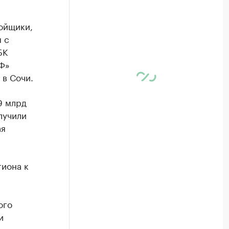
ройщики,
 с
БК
Ф»
в Сочи.
9 млрд
лучили
ая
гиона к
ого
и