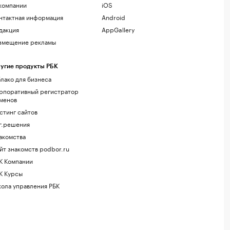
компании
iOS
нтактная информация
Android
дакция
AppGallery
змещение рекламы
угие продукты РБК
лако для бизнеса
рпоративный регистратор
менов
стинг сайтов
г.решения
акомства
йт знакомств podbor.ru
К Компании
К Курсы
ола управления РБК