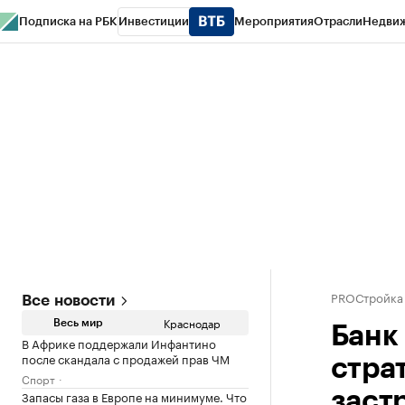
Подписка на РБК
Инвестиции
Мероприятия
Отрасли
Недви
РБК Курсы
РБК Life
Тренды
Визионеры
Национальные проекты
Горо
Газета
Спецпроекты СПб
Конференции СПб
Спецпроекты
Проверк
PROСтройка
Все новости
Краснодар
Весь мир
Банк
В Африке поддержали Инфантино
после скандала с продажей прав ЧМ
стра
Спорт
Запасы газа в Европе на минимуме. Что
заст