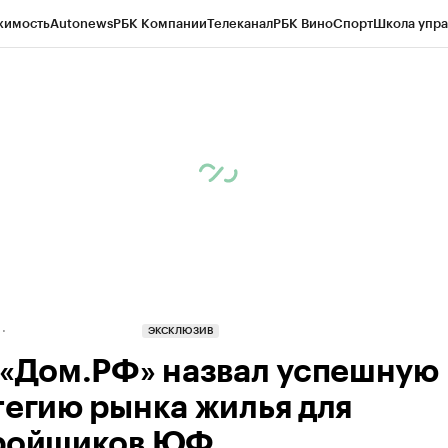
жимость
Autonews
РБК Компании
Телеканал
РБК Вино
Спорт
Школа упра
д
Стиль
Крипто
РБК Бизнес-среда
Дискуссионный клуб
Исследования
К
а контрагентов
Политика
Экономика
Бизнес
Технологии и медиа
Фина
ЭКСКЛЮЗИВ
 «Дом.РФ» назвал успешную
тегию рынка жилья для
ройщиков ЮФ