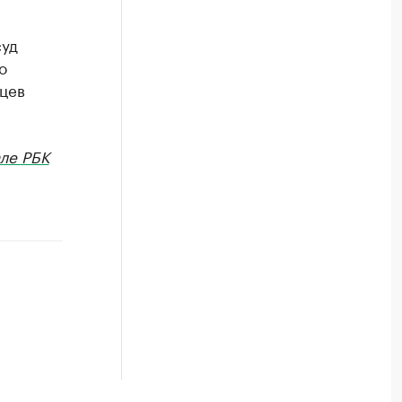
суд
о
ьцев
ле РБК