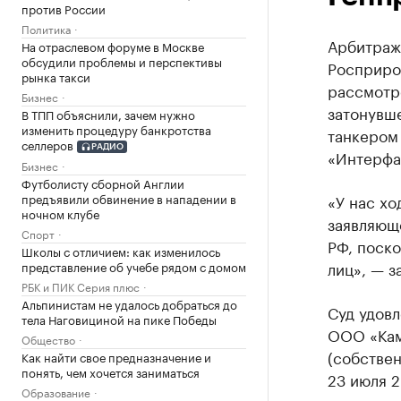
против России
Политика
Арбитраж
На отраслевом форуме в Москве
обсудили проблемы и перспективы
Росприро
рынка такси
рассмотре
Бизнес
затонувше
В ТПП объяснили, зачем нужно
изменить процедуру банкротства
танкером
селлеров
РАДИО
«Интерфа
Бизнес
Футболисту сборной Англии
«У нас хо
предъявили обвинение в нападении в
ночном клубе
заявляющ
Спорт
РФ, поско
Школы с отличием: как изменилось
лиц», — з
представление об учебе рядом с домом
РБК и ПИК Серия плюс
Альпинистам не удалось добраться до
Суд удовл
тела Наговициной на пике Победы
ООО «Кам
Общество
(собствен
Как найти свое предназначение и
понять, чем хочется заниматься
23 июля 2
Образование