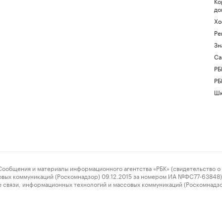
Ко
до
Хо
Ре
Зн
Са
РБ
РБ
Шк
ения и материалы информационного агентства «РБК» (свидетельство о 
овых коммуникаций (Роскомнадзор) 09.12.2015 за номером ИА №ФС77-63848) 
 связи, информационных технологий и массовых коммуникаций (Роскомнадз