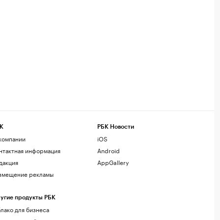
К
РБК Новости
компании
iOS
нтактная информация
Android
дакция
AppGallery
змещение рекламы
угие продукты РБК
лако для бизнеса