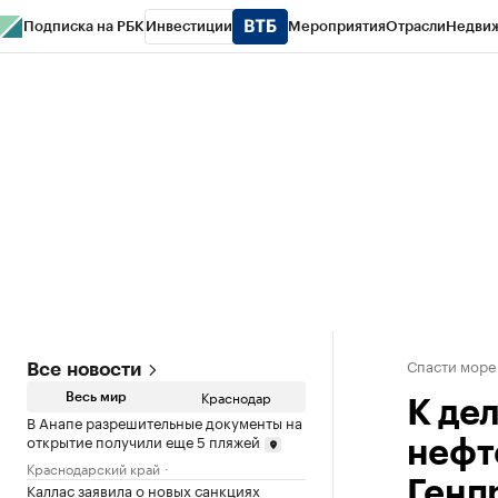
Подписка на РБК
Инвестиции
Мероприятия
Отрасли
Недви
РБК Курсы
РБК Life
Тренды
Визионеры
Национальные проекты
Горо
Газета
Спецпроекты СПб
Конференции СПб
Спецпроекты
Проверк
Спасти море
Все новости
Краснодар
Весь мир
К де
В Анапе разрешительные документы на
открытие получили еще 5 пляжей
нефт
Краснодарский край
Генп
Каллас заявила о новых санкциях