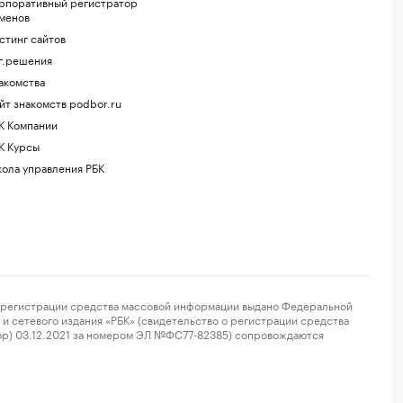
рпоративный регистратор
менов
стинг сайтов
г.решения
акомства
йт знакомств podbor.ru
К Компании
К Курсы
ола управления РБК
регистрации средства массовой информации выдано Федеральной
и сетевого издания «РБК» (свидетельство о регистрации средства
ор) 03.12.2021 за номером ЭЛ №ФС77-82385) сопровождаются