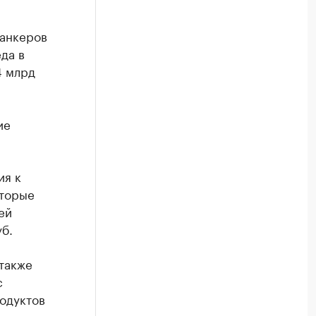
анкеров
да в
4 млрд
ие
ия к
оторые
ей
б.
также
с
одуктов