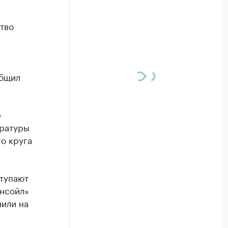
тво
общил
е
уратуры
о круга
ступают
нсойл»
чили на