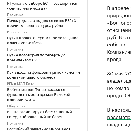
FT узнала о выборе ЕС — расширяться
В апреле 
«сейчас или никогда»
природоп
Политика
Почему доллар поднялся выше ₽82: 3
«Волгонеф
причины падения курса рубля
отношении
Инвестиции
руб. В от
Путин провел оперативное совещание
с членами Совбеза
собственн
Политика
Компания
Путин поговорил по телефону с
вреда.
президентом ОАЭ
Политика
Как выход на фондовый рынок изменил
30 мая 2
компании малого бизнеса
владельца
РБК и МСП Банк
не компе
В обмелевшем Дунае показался
среде. Об
фундамент моста времен Римской
империи. Фото
Общество
В настоя
В Ялте разминируют безэкипажный
рассматр
катер, выброшенный на берег
владельце
Политика
Российский защитник Мироманов