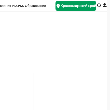
Краснодарский край
вления РБК
РБК Образование
редитные рейтинги
Франшизы
нсы
Рынок наличной валюты