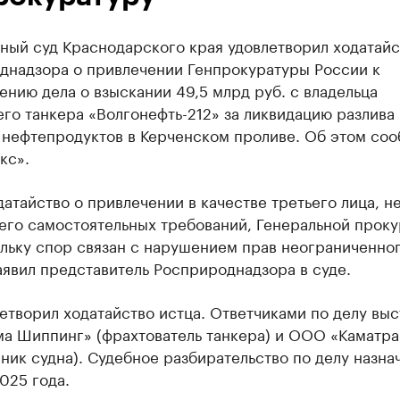
ный суд Краснодарского края удовлетворил ходатайс
днадзора о привлечении Генпрокуратуры России к
нию дела о взыскании 49,5 млрд руб. с владельца
го танкера «Волгонефть-212» за ликвидацию разлива
 нефтепродуктов в Керченском проливе. Об этом со
кс».
датайство о привлечении в качестве третьего лица, н
его самостоятельных требований, Генеральной прок
льку спор связан с нарушением прав неограниченног
аявил представитель Росприроднадзора в суде.
етворил ходатайство истца. Ответчиками по делу вы
а Шиппинг» (фрахтователь танкера) и ООО «Каматра
ник судна). Судебное разбирательство по делу назна
025 года.