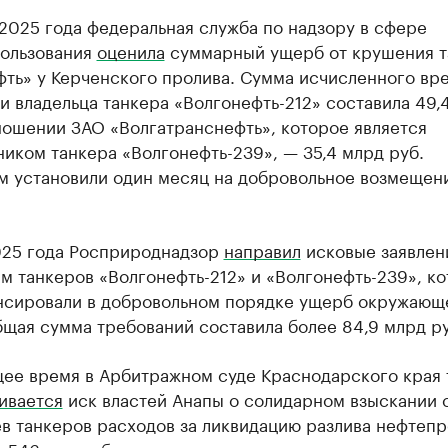
2025 года федеральная служба по надзору в сфере
ользования
оценила
суммарный ущерб от крушения т
ть» у Керченского пролива. Сумма исчисленного вре
 владельца танкера «Волгонефть-212» составила 49,
ношении ЗАО «Волгатранснефть», которое является
иком танкера «Волгонефть-239», — 35,4 млрд руб.
м установили один месяц на добровольное возмещен
025 года Росприроднадзор
направил
исковые заявлен
м танкеров «Волгонефть-212» и «Волгонефть-239», к
нсировали в добровольном порядке ущерб окружающ
щая сумма требований составила более 84,9 млрд ру
щее время в Арбитражном суде Краснодарского края 
ивается
иск властей Анапы о солидарном взыскании 
в танкеров расходов за ликвидацию разлива нефтепр