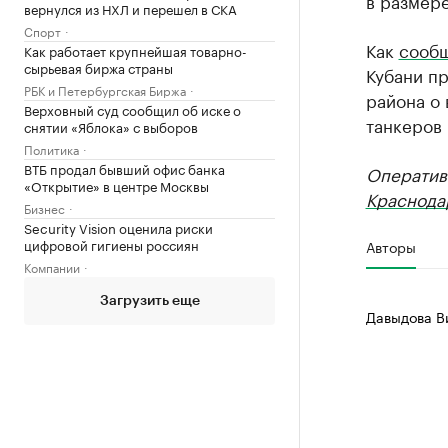
в размере
вернулся из НХЛ и перешел в СКА
Спорт
Как
сооб
Как работает крупнейшая товарно-
сырьевая биржа страны
Кубани п
РБК и Петербургская Биржа
района о 
Верховный суд сообщил об иске о
танкеров 
снятии «Яблока» с выборов
Политика
ВТБ продал бывший офис банка
Оператив
«Открытие» в центре Москвы
Краснода
Бизнес
Security Vision оценила риски
цифровой гигиены россиян
Авторы
Компании
Загрузить еще
Давыдова В