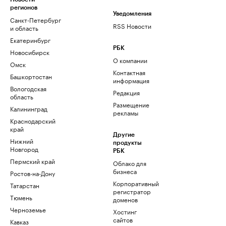
регионов
Уведомления
Санкт-Петербург
RSS Новости
и область
Екатеринбург
РБК
Новосибирск
О компании
Омск
Контактная
Башкортостан
информация
Вологодская
Редакция
область
Размещение
Калининград
рекламы
Краснодарский
край
Другие
Нижний
продукты
Новгород
РБК
Пермский край
Облако для
бизнеса
Ростов-на-Дону
Корпоративный
Татарстан
регистратор
Тюмень
доменов
Черноземье
Хостинг
сайтов
Кавказ