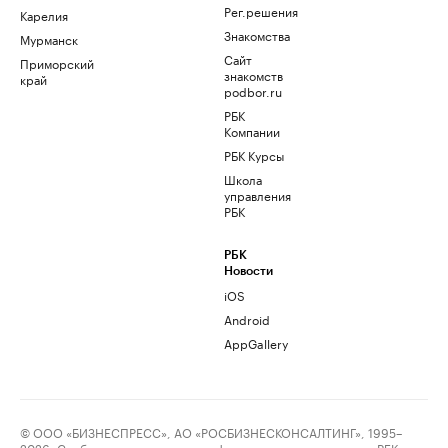
Рег.решения
Карелия
Знакомства
Мурманск
Сайт
Приморский
знакомств
край
podbor.ru
РБК
Компании
РБК Курсы
Школа
управления
РБК
РБК
Новости
iOS
Android
AppGallery
© ООО «БИЗНЕСПРЕСС», АО «РОСБИЗНЕСКОНСАЛТИНГ», 1995–
2026. Сообщения и материалы информационного агентства «РБК»