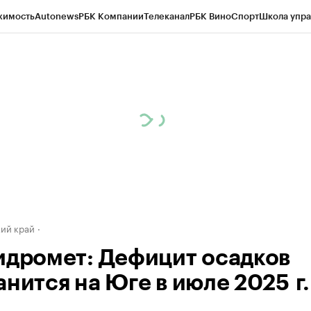
жимость
Autonews
РБК Компании
Телеканал
РБК Вино
Спорт
Школа упра
д
Стиль
Крипто
РБК Бизнес-среда
Дискуссионный клуб
Исследования
К
а контрагентов
Политика
Экономика
Бизнес
Технологии и медиа
Фина
ий край
идромет: Дефицит осадков
анится на Юге в июле 2025 г.