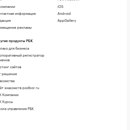
компании
iOS
нтактная информация
Android
дакция
AppGallery
змещение рекламы
угие продукты РБК
лако для бизнеса
рпоративный регистратор
менов
стинг сайтов
г.решения
акомства
йт знакомств podbor.ru
К Компании
К Курсы
ола управления РБК