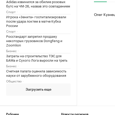
Adidas извинился за обилие розовых
бутс на ЧМ-26, назвав это совпадением
Спорт
Олег Кузне
Игрока «Зенита» госпитализировали
после удара локтем в матче Кубка
России
Спорт
Росстандарт запретил продажу
некоторых грузовиков Dongfeng и
Zoomlion
Бизнес
Затраты на строительство ТЭС для
БАМа и Сухого Лога выросли на треть
Бизнес
Счетная палата оценила зависимость
науки от зарубежного оборудования
Общество
Загрузить еще
Рубрики
Новости регионов