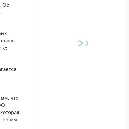
. Об
.
ных
 почве
ется
агается
мм, что
ФО
 которая
— 59 мм.