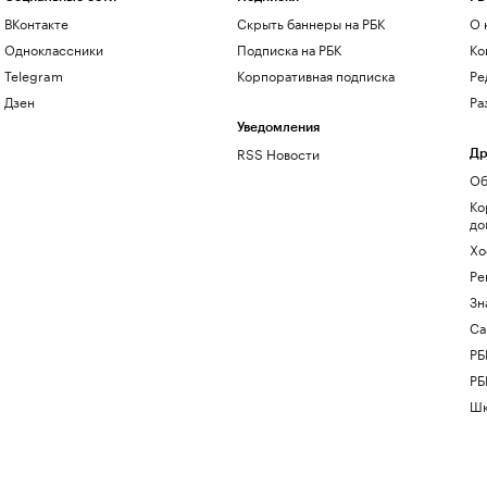
ВКонтакте
Скрыть баннеры на РБК
О 
Одноклассники
Подписка на РБК
Ко
Telegram
Корпоративная подписка
Ре
Дзен
Ра
Уведомления
RSS Новости
Др
Об
Ко
до
Хо
Ре
Зн
Са
РБ
РБ
Шк