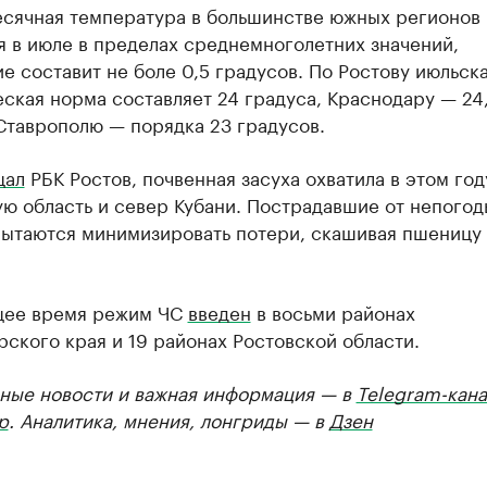
сячная температура в большинстве южных регионов
 в июле в пределах среднемноголетних значений,
е составит не боле 0,5 градусов. По Ростову июльск
ская норма составляет 24 градуса, Краснодару — 24
Ставрополю — порядка 23 градусов.
щал
РБК Ростов, почвенная засуха охватила в этом год
ю область и север Кубани. Пострадавшие от непогод
пытаются минимизировать потери, скашивая пшеницу
щее время режим ЧС
введен
в восьми районах
ского края и 19 районах Ростовской области.
ные новости и важная информация — в
Telegram-кана
р
. Аналитика, мнения, лонгриды — в
Дзен