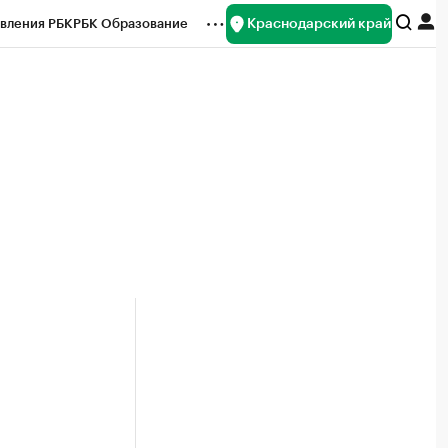
Краснодарский край
вления РБК
РБК Образование
редитные рейтинги
Франшизы
нсы
Рынок наличной валюты