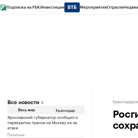
Подписка на РБК
Инвестиции
Мероприятия
Отрасли
Недви
РБК Курсы
РБК Life
Тренды
Визионеры
Национальные проекты
Горо
Газета
Спецпроекты СПб
Конференции СПб
Спецпроекты
Проверк
Краснодарск
Все новости
Краснодар
Весь мир
Росг
Ярославский губернатор сообщил о
перекрытии трассы на Москву из-за
сохр
атаки
Политика