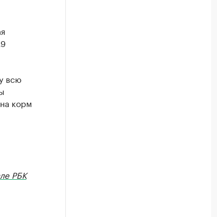
ая
,9
у всю
ы
 на корм
ле РБК