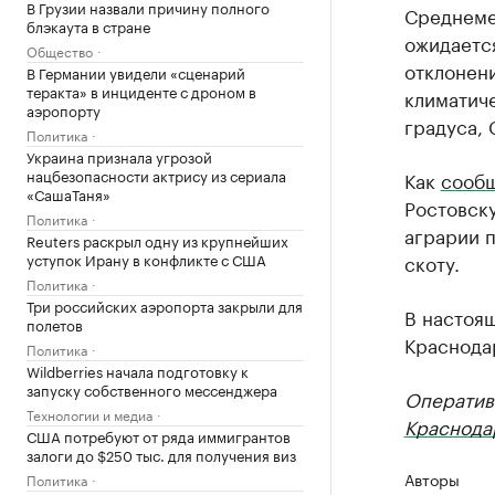
В Грузии назвали причину полного
Среднеме
блэкаута в стране
ожидается
Общество
отклонени
В Германии увидели «сценарий
теракта» в инциденте с дроном в
климатиче
аэропорту
градуса, 
Политика
Украина признала угрозой
нацбезопасности актрису из сериала
Как
сооб
«СашаТаня»
Ростовску
Политика
аграрии 
Reuters раскрыл одну из крупнейших
уступок Ирану в конфликте с США
скоту.
Политика
Три российских аэропорта закрыли для
В настоя
полетов
Краснодар
Политика
Wildberries начала подготовку к
запуску собственного мессенджера
Оператив
Технологии и медиа
Краснода
США потребуют от ряда иммигрантов
залоги до $250 тыс. для получения виз
Авторы
Политика