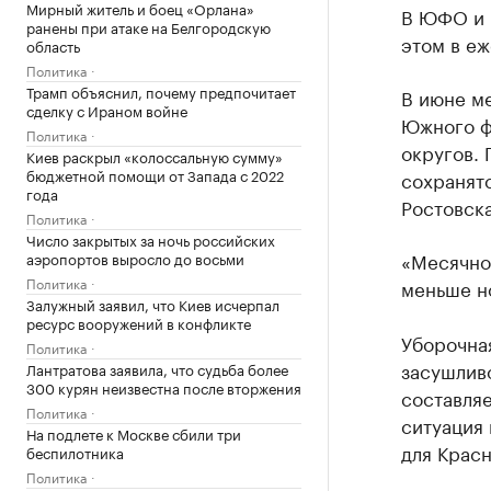
Мирный житель и боец «Орлана»
В ЮФО и 
ранены при атаке на Белгородскую
этом в е
область
Политика
Трамп объяснил, почему предпочитает
В июне м
сделку с Ираном войне
Южного ф
Политика
округов. 
Киев раскрыл «колоссальную сумму»
бюджетной помощи от Запада с 2022
сохранятс
года
Ростовска
Политика
Число закрытых за ночь российских
«Месячно
аэропортов выросло до восьми
Политика
меньше н
Залужный заявил, что Киев исчерпал
ресурс вооружений в конфликте
Уборочная
Политика
засушливо
Лантратова заявила, что судьба более
300 курян неизвестна после вторжения
составля
Политика
ситуация
На подлете к Москве сбили три
для Красн
беспилотника
Политика