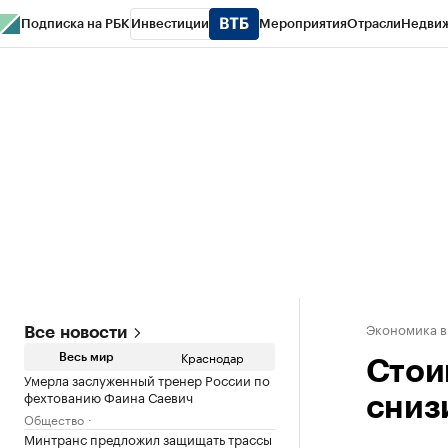
Подписка на РБК
Инвестиции
Мероприятия
Отрасли
Недви
РБК Курсы
РБК Life
Тренды
Визионеры
Национальные проекты
Горо
Газета
Спецпроекты СПб
Конференции СПб
Спецпроекты
Проверк
Экономика в
Все новости
Краснодар
Весь мир
Стои
Умерла заслуженный тренер России по
фехтованию Фаина Саевич
снизи
Общество
Минтранс предложил защищать трассы