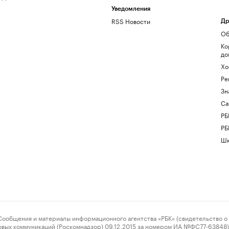
Уведомления
RSS Новости
Др
Об
Ко
до
Хо
Ре
Зн
Са
РБ
РБ
Шк
ения и материалы информационного агентства «РБК» (свидетельство о 
овых коммуникаций (Роскомнадзор) 09.12.2015 за номером ИА №ФС77-63848) 