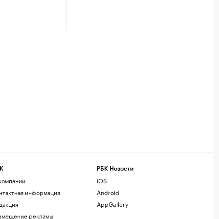
К
РБК Новости
компании
iOS
нтактная информация
Android
дакция
AppGallery
змещение рекламы