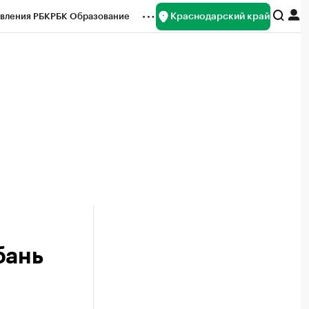
Краснодарский край
вления РБК
РБК Образование
редитные рейтинги
Франшизы
нсы
Рынок наличной валюты
бань