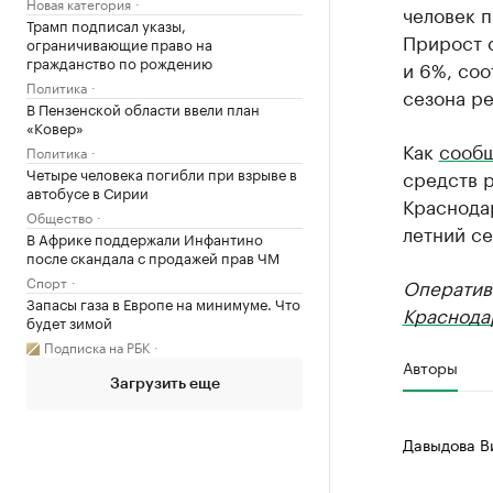
Новая категория
человек п
Трамп подписал указы,
Прирост о
ограничивающие право на
гражданство по рождению
и 6%, соо
Политика
сезона ре
В Пензенской области ввели план
«Ковер»
Как
сооб
Политика
Четыре человека погибли при взрыве в
средств 
автобусе в Сирии
Краснода
Общество
летний се
В Африке поддержали Инфантино
после скандала с продажей прав ЧМ
Спорт
Оператив
Запасы газа в Европе на минимуме. Что
Краснода
будет зимой
Подписка на РБК
Авторы
Загрузить еще
Давыдова В