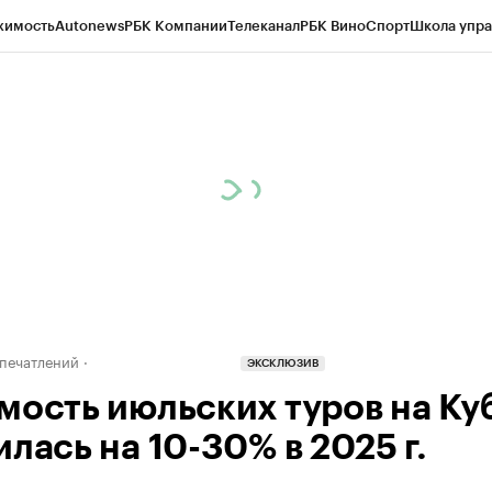
жимость
Autonews
РБК Компании
Телеканал
РБК Вино
Спорт
Школа упра
д
Стиль
Крипто
РБК Бизнес-среда
Дискуссионный клуб
Исследования
К
а контрагентов
Политика
Экономика
Бизнес
Технологии и медиа
Фина
печатлений
ЭКСКЛЮЗИВ
мость июльских туров на Ку
лась на 10-30% в 2025 г.