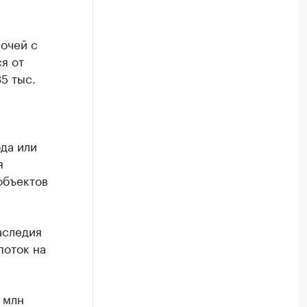
очей с
я от
35 тыс.
да или
я
объектов
аследия
поток на
 млн