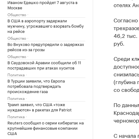
Иваном Едешко пройдет 7 августа в
отелях Ан
Москве
Общество
Согласно 
В США в аэропорту задержали
мужчину, угрожавшего взорвать бомбу
трехразов
на рейсе
46,2 тыс.
Общество
руб.
Во Внуково предупредили о задержках
рейсов из-за грозы
Общество
Среди кл
В Саудовской Аравии сообщили об 11
доступнос
пострадавших при атаках хуситов
снизилас
Политика
В Турции заявили, что Европа
(глубина 
потребовала подтверждать
со свобо
происхождение газа
Политика
По данны
Трамп заявил, что США «тоже
нуждаются» в ракетах для Patriot
Краснодар
Политика
черномор
Reuters сообщил о серии кибератак на
крупнейшие финансовые компании
США
С начала 