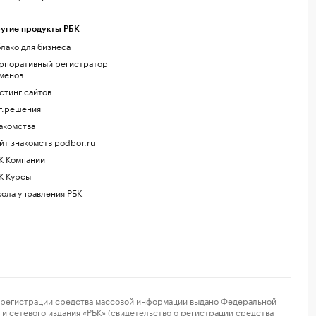
угие продукты РБК
лако для бизнеса
рпоративный регистратор
менов
стинг сайтов
г.решения
акомства
йт знакомств podbor.ru
К Компании
К Курсы
ола управления РБК
регистрации средства массовой информации выдано Федеральной
и сетевого издания «РБК» (свидетельство о регистрации средства