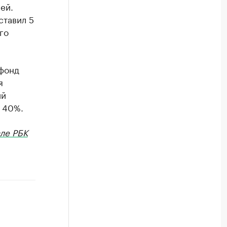
ей.
ставил 5
го
 фонд
я
ий
а 40%.
ле РБК