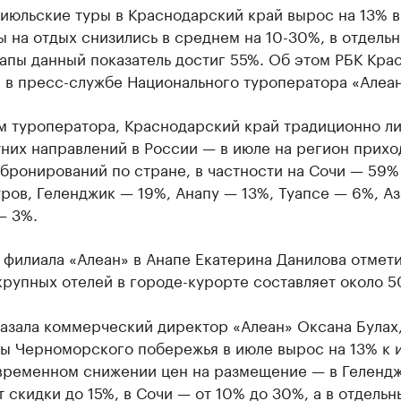
июльские туры в Краснодарский край вырос на 13% в
ы на отдых снизились в среднем на 10-30%, в отдель
апы данный показатель достиг 55%. Об этом РБК Кра
 в пресс-службе Национального туроператора «Алеан
м туроператора, Краснодарский край традиционно л
них направлений в России — в июле на регион прихо
бронирований по стране, в частности на Сочи — 59%
ров, Геленджик — 19%, Анапу — 13%, Туапсе — 6%, А
— 3%.
филиала «Алеан» в Анапе Екатерина Данилова отмети
крупных отелей в городе-курорте составляет около 
казала коммерческий директор «Алеан» Оксана Булах
ты Черноморского побережья в июле вырос на 13% к
временном снижении цен на размещение — в Геленд
 скидки до 15%, в Сочи — от 10% до 30%, а в отдельн