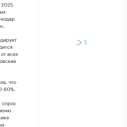
 2025
ных
снодар
».
идирует
дится
 от всех
зовские
ла, что
50-60%.
, спрос
 июню
жике
ых