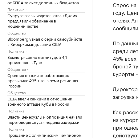
от БПЛА за счет дорожных бюджетов
Спрос на 
Политика
году. Цен
Супруге главы издательства «Джем»
отелях Ан
предъявили обвинение в
мошенничестве
сообщили
Общество
Bloomberg узнал о серии самоубийств
По данны
в Киберкомандовании США
среди лет
Политика
Землетрясение магнитудой 4,1
45% всех 
произошло в Туве
броней ту
Общество
курорты 
Средняя пенсия неработающих
превысила ₽35 тыс. в семи регионах
России
Директор 
Общество
загрузка 
США ввели санкции в отношении
военного атташе Кубы в России
Политика
Как расс
Власти Венесуэлы и оппозиция начали
на курор
переговоры спустя неделю задержки
при одно
Политика
действуют
Прощание с олимпийским чемпионом