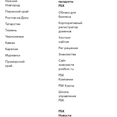
Нижний
продукты
Новгород
РБК
Пермский край
Облако для
бизнеса
Ростов-на-Дону
Корпоративный
Татарстан
регистратор
Тюмень
доменов
Черноземье
Хостинг
сайтов
Кавказ
Рег.решения
Карелия
Знакомства
Мурманск
Сайт
Приморский
знакомств
край
podbor.ru
РБК
Компании
РБК Курсы
Школа
управления
РБК
РБК
Новости