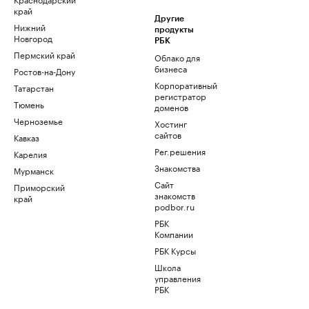
край
Другие
Нижний
продукты
Новгород
РБК
Пермский край
Облако для
бизнеса
Ростов-на-Дону
Корпоративный
Татарстан
регистратор
Тюмень
доменов
Черноземье
Хостинг
сайтов
Кавказ
Рег.решения
Карелия
Знакомства
Мурманск
Сайт
Приморский
знакомств
край
podbor.ru
РБК
Компании
РБК Курсы
Школа
управления
РБК