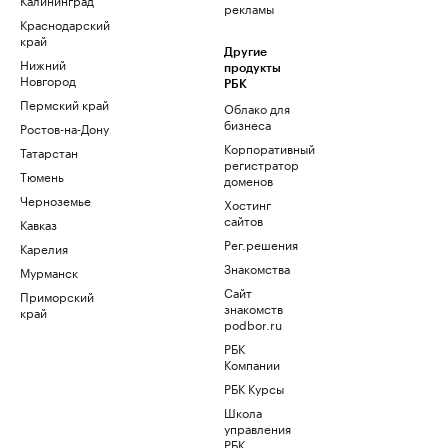
рекламы
Краснодарский
край
Другие
Нижний
продукты
Новгород
РБК
Пермский край
Облако для
бизнеса
Ростов-на-Дону
Корпоративный
Татарстан
регистратор
Тюмень
доменов
Черноземье
Хостинг
сайтов
Кавказ
Рег.решения
Карелия
Знакомства
Мурманск
Сайт
Приморский
знакомств
край
podbor.ru
РБК
Компании
РБК Курсы
Школа
управления
РБК