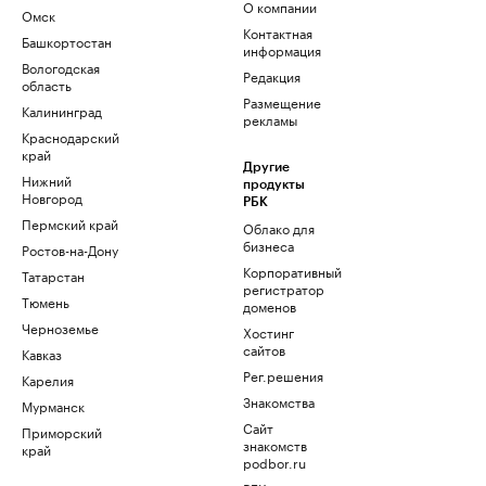
О компании
Омск
Контактная
Башкортостан
информация
Вологодская
Редакция
область
Размещение
Калининград
рекламы
Краснодарский
край
Другие
Нижний
продукты
Новгород
РБК
Пермский край
Облако для
бизнеса
Ростов-на-Дону
Корпоративный
Татарстан
регистратор
Тюмень
доменов
Черноземье
Хостинг
сайтов
Кавказ
Рег.решения
Карелия
Знакомства
Мурманск
Сайт
Приморский
знакомств
край
podbor.ru