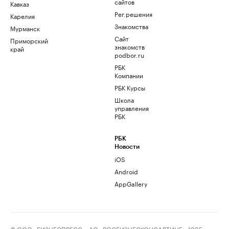
сайтов
Кавказ
Рег.решения
Карелия
Знакомства
Мурманск
Сайт
Приморский
знакомств
край
podbor.ru
РБК
Компании
РБК Курсы
Школа
управления
РБК
РБК
Новости
iOS
Android
AppGallery
© ООО «БИЗНЕСПРЕСС», АО «РОСБИЗНЕСКОНСАЛТИНГ», 1995–