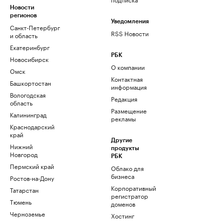
Новости
регионов
Уведомления
Санкт-Петербург
RSS Новости
и область
Екатеринбург
РБК
Новосибирск
О компании
Омск
Контактная
Башкортостан
информация
Вологодская
Редакция
область
Размещение
Калининград
рекламы
Краснодарский
край
Другие
Нижний
продукты
Новгород
РБК
Пермский край
Облако для
бизнеса
Ростов-на-Дону
Корпоративный
Татарстан
регистратор
Тюмень
доменов
Черноземье
Хостинг