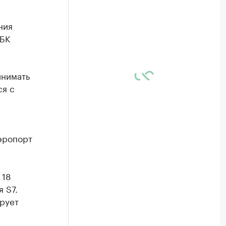
ния
РБК
инимать
ся с
аэропорт
.
 18
 S7.
ирует