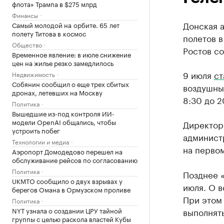
флота» Трампа в $275 млрд
Финансы
Донская 
Самый молодой на орбите. 65 лет
полету Титова в космос
полетов в
Общество
Ростов с
Временное явление: в июле снижение
цен на жилье резко замедлилось
9 июля
ст
Недвижимость
Собянин сообщил о еще трех сбитых
воздушные
дронах, летевших на Москву
8:30 до 
Политика
Вышедшие из-под контроля ИИ-
модели OpenAI общались, чтобы
Директор 
устроить побег
админист
Технологии и медиа
на первом
Аэропорт Домодедово перешел на
обслуживание рейсов по согласованию
Политика
Позднее 
UKMTO сообщило о двух взрывах у
июля. О 
берегов Омана в Ормузском проливе
При этом
Политика
NYT узнала о создании ЦРУ тайной
выполнят
группы с целью раскола властей Кубы