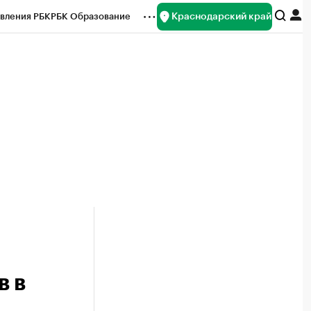
Краснодарский край
вления РБК
РБК Образование
редитные рейтинги
Франшизы
нсы
Рынок наличной валюты
в в