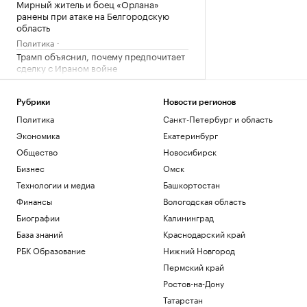
Мирный житель и боец «Орлана»
ранены при атаке на Белгородскую
область
Политика
Трамп объяснил, почему предпочитает
сделку с Ираном войне
Политика
Киев раскрыл «колоссальную сумму»
Рубрики
Новости регионов
бюджетной помощи от Запада с 2022
Политика
Санкт-Петербург и область
года
Политика
Экономика
Екатеринбург
Число закрытых за ночь российских
Общество
Новосибирск
аэропортов выросло до восьми
Бизнес
Омск
Политика
Технологии и медиа
Башкортостан
Залужный заявил, что Киев исчерпал
ресурс вооружений в конфликте
Финансы
Вологодская область
Политика
Биографии
Калининград
База знаний
Краснодарский край
Загрузить еще
РБК Образование
Нижний Новгород
Пермский край
Ростов-на-Дону
Татарстан