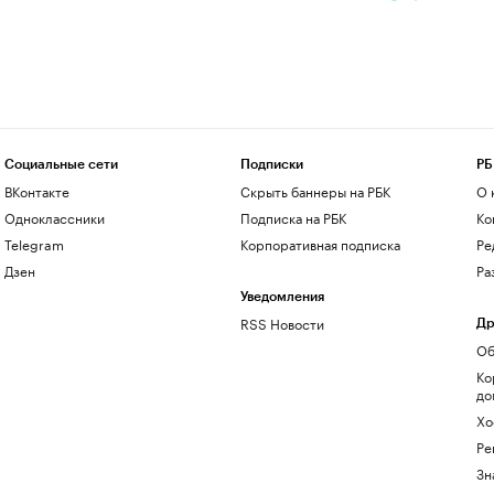
Социальные сети
Подписки
РБ
ВКонтакте
Скрыть баннеры на РБК
О 
Одноклассники
Подписка на РБК
Ко
Telegram
Корпоративная подписка
Ре
Дзен
Ра
Уведомления
RSS Новости
Др
Об
Ко
до
Хо
Ре
Зн