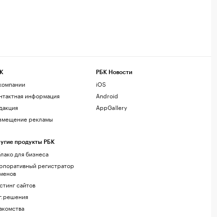
К
РБК Новости
компании
iOS
нтактная информация
Android
дакция
AppGallery
змещение рекламы
угие продукты РБК
лако для бизнеса
рпоративный регистратор
менов
стинг сайтов
г.решения
акомства