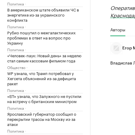
Политика
Оператив
В американском штате объявили ЧС в
Краснода
энергетике из-за украинского
конфликта
Политика
Авторы
Рубио пошутил о межгалактических
проблемах в ответ на вопрос про
Украину
Егор 
Политика
«Человек-паук: Новый день» за неделю
стал самым кассовым фильмом года
Владислав 
Общество
WP узнала, что Трамп потребовал у
Хегсета объяснений из-за дефицита
ракет
Политика
«ЕП» узнала, что Залужного не пустили
на встречу с британским министром
Политика
Ярославский губернатор сообщил о
перекрытии трассы на Москву из-за
атаки
Политика