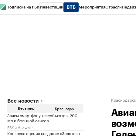
Подписка на РБК
Инвестиции
Мероприятия
Отрасли
Недви
РБК Курсы
РБК Life
Тренды
Визионеры
Национальные проекты
Горо
Газета
Спецпроекты СПб
Конференции СПб
Спецпроекты
Проверк
Краснодарск
Все новости
Краснодар
Весь мир
Авиа
Зачем смартфону телеобъектив, 200
Мп и большой сенсор
возм
РБК и Huawei
Конгресс оценил создание «Золотого
Геле