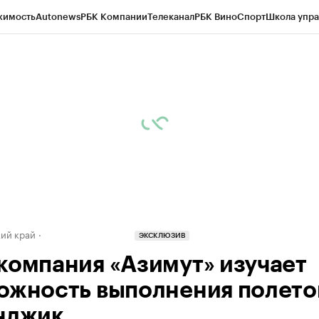
жимость
Autonews
РБК Компании
Телеканал
РБК Вино
Спорт
Школа упра
д
Стиль
Крипто
РБК Бизнес-среда
Дискуссионный клуб
Исследования
К
а контрагентов
Политика
Экономика
Бизнес
Технологии и медиа
Фина
ий край
ЭКСКЛЮЗИВ
компания «Азимут» изучает
ожность выполнения полето
нджик