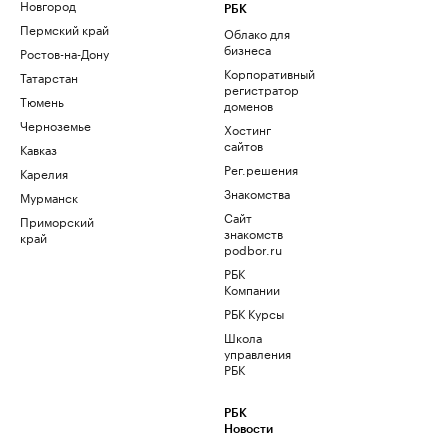
Новгород
РБК
Пермский край
Облако для
бизнеса
Ростов-на-Дону
Корпоративный
Татарстан
регистратор
Тюмень
доменов
Черноземье
Хостинг
сайтов
Кавказ
Рег.решения
Карелия
Знакомства
Мурманск
Сайт
Приморский
знакомств
край
podbor.ru
РБК
Компании
РБК Курсы
Школа
управления
РБК
РБК
Новости