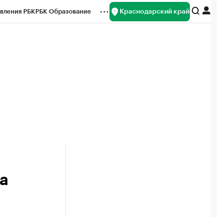
Краснодарский край
вления РБК
РБК Образование
редитные рейтинги
Франшизы
нсы
Рынок наличной валюты
а