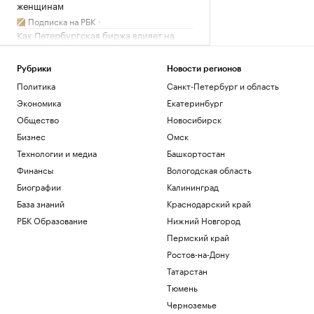
женщинам
Подписка на РБК
Как Петербургская биржа влияет на
бизнес и экономику
РБК и Петербургская Биржа
Рубрики
Новости регионов
Три человека погибли при ночной
Политика
Санкт-Петербург и область
атаке на Белгород
Экономика
Екатеринбург
Политика
Число погибших в ходе протестов в
Общество
Новосибирск
пакистанской зоне Кашмира достигло
Бизнес
Омск
89
Технологии и медиа
Башкортостан
Политика
Финансы
Вологодская область
Хуситы атаковали беспилотником НПЗ
Aramco в Джизане
Биографии
Калининград
Общество
База знаний
Краснодарский край
РБК Образование
Нижний Новгород
Загрузить еще
Пермский край
Ростов-на-Дону
Татарстан
Тюмень
Черноземье