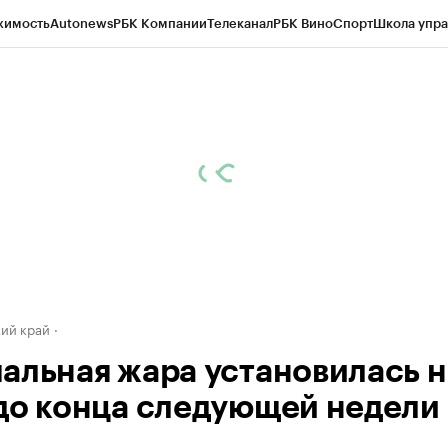
жимость
Autonews
РБК Компании
Телеканал
РБК Вино
Спорт
Школа упра
д
Стиль
Крипто
РБК Бизнес-среда
Дискуссионный клуб
Исследования
К
а контрагентов
Политика
Экономика
Бизнес
Технологии и медиа
Фина
ий край
альная жара установилась н
до конца следующей недели