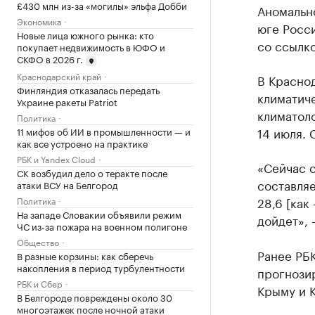
£430 млн из-за «могилы» эльфа Добби
Аномальн
Экономика
юге Росс
Новые лица южного рынка: кто
со ссылк
покупает недвижимость в ЮФО и
СКФО в 2026 г.
Краснодарский край
В Красно
Финляндия отказалась передать
климатиче
Украине ракеты Patriot
климатоло
Политика
14 июля. 
11 мифов об ИИ в промышленности — и
как все устроено на практике
РБК и Yandex Cloud
«Сейчас с
СК возбудил дело о теракте после
составляе
атаки ВСУ на Белгород
28,6 [как
Политика
На западе Словакии объявили режим
дойдет», 
ЧС из-за пожара на военном полигоне
Общество
Ранее РБ
В разные корзины: как сберечь
накопления в период турбулентности
прогнозир
РБК и Сбер
Крыму и К
В Белгороде повреждены около 30
многоэтажек после ночной атаки