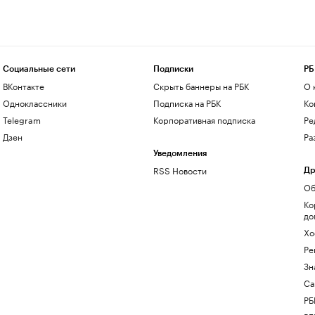
Социальные сети
Подписки
РБ
ВКонтакте
Скрыть баннеры на РБК
О 
Одноклассники
Подписка на РБК
Ко
Telegram
Корпоративная подписка
Ре
Дзен
Ра
Уведомления
RSS Новости
Др
Об
Ко
до
Хо
Ре
Зн
Са
РБ