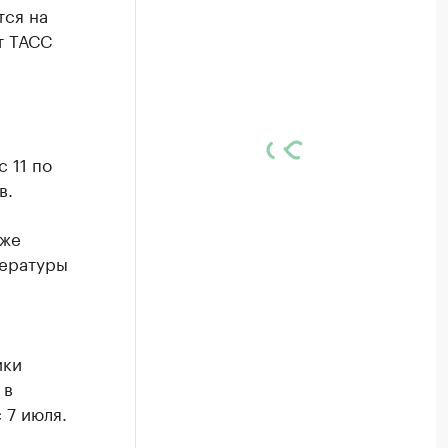
тся на
т ТАСС
 11 по
в.
уже
пературы
ики
 в
 7 июля.