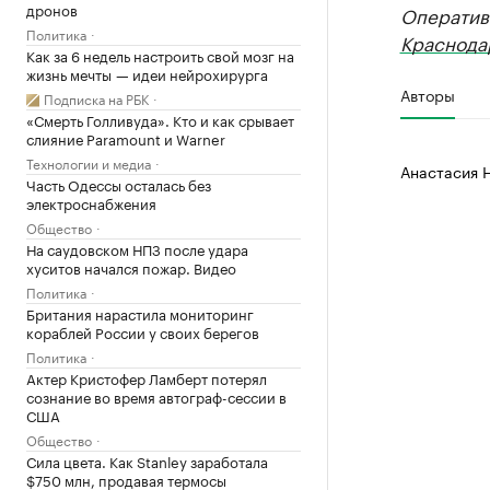
дронов
Оператив
Политика
Краснода
Как за 6 недель настроить свой мозг на
жизнь мечты — идеи нейрохирурга
Авторы
Подписка на РБК
«Смерть Голливуда». Кто и как срывает
слияние Paramount и Warner
Технологии и медиа
Анастасия 
Часть Одессы осталась без
электроснабжения
Общество
На саудовском НПЗ после удара
хуситов начался пожар. Видео
Политика
Британия нарастила мониторинг
кораблей России у своих берегов
Политика
Актер Кристофер Ламберт потерял
сознание во время автограф-сессии в
США
Общество
Сила цвета. Как Stanley заработала
$750 млн, продавая термосы