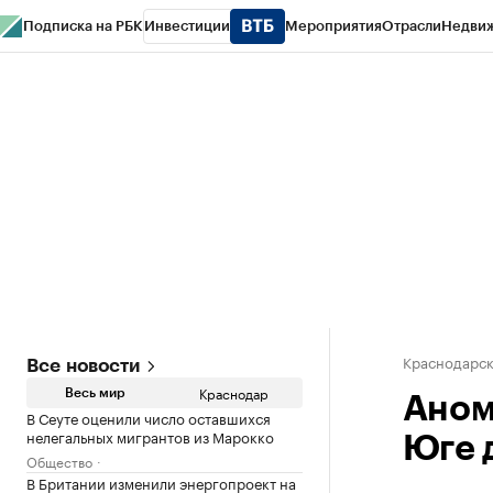
Подписка на РБК
Инвестиции
Мероприятия
Отрасли
Недви
РБК Курсы
РБК Life
Тренды
Визионеры
Национальные проекты
Горо
Газета
Спецпроекты СПб
Конференции СПб
Спецпроекты
Проверк
Краснодарск
Все новости
Краснодар
Весь мир
Аном
В Сеуте оценили число оставшихся
нелегальных мигрантов из Марокко
Юге 
Общество
В Британии изменили энергопроект на