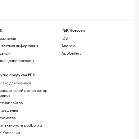
К
РБК Новости
компании
iOS
нтактная информация
Android
дакция
AppGallery
змещение рекламы
угие продукты РБК
лако для бизнеса
рпоративный регистратор
менов
стинг сайтов
г.решения
акомства
йт знакомств podbor.ru
К Компании