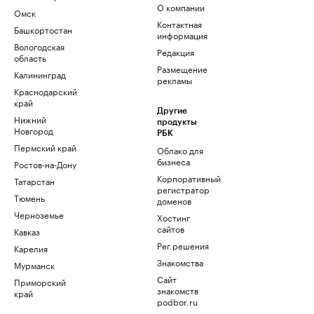
О компании
Омск
Контактная
Башкортостан
информация
Вологодская
Редакция
область
Размещение
Калининград
рекламы
Краснодарский
край
Другие
Нижний
продукты
Новгород
РБК
Пермский край
Облако для
бизнеса
Ростов-на-Дону
Корпоративный
Татарстан
регистратор
Тюмень
доменов
Черноземье
Хостинг
сайтов
Кавказ
Рег.решения
Карелия
Знакомства
Мурманск
Сайт
Приморский
знакомств
край
podbor.ru