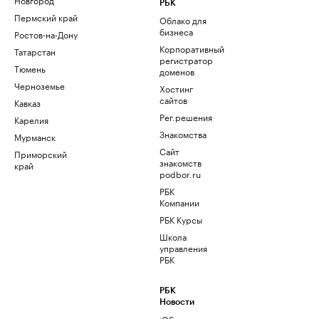
РБК
Пермский край
Облако для
бизнеса
Ростов-на-Дону
Корпоративный
Татарстан
регистратор
Тюмень
доменов
Черноземье
Хостинг
сайтов
Кавказ
Рег.решения
Карелия
Знакомства
Мурманск
Сайт
Приморский
знакомств
край
podbor.ru
РБК
Компании
РБК Курсы
Школа
управления
РБК
РБК
Новости
iOS