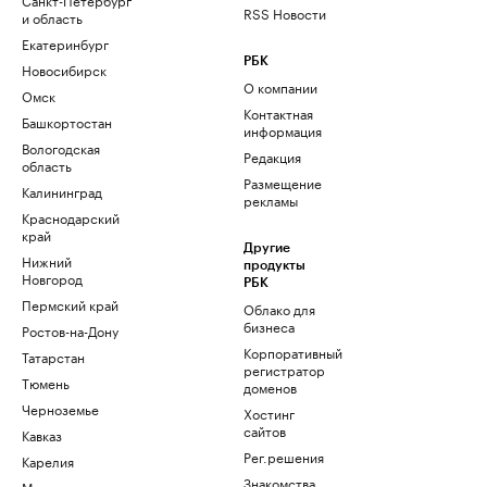
RSS Новости
и область
Екатеринбург
РБК
Новосибирск
О компании
Омск
Контактная
Башкортостан
информация
Вологодская
Редакция
область
Размещение
Калининград
рекламы
Краснодарский
край
Другие
Нижний
продукты
Новгород
РБК
Пермский край
Облако для
бизнеса
Ростов-на-Дону
Корпоративный
Татарстан
регистратор
Тюмень
доменов
Черноземье
Хостинг
сайтов
Кавказ
Рег.решения
Карелия
Знакомства
Мурманск