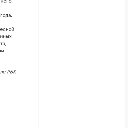
рного
года.
весной
онных
та,
ом
ле РБК