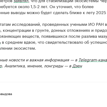
Петров
заявлял
, что для стабилизации экосистемы Че
ебуется около 1,5-2 лет. Он уточнил, что более
ные выводы можно будет сделать ближе к лету 2025 
ьтатам исследований, проведенных учеными ИО РАН 
, концентрации в грунте, донных отложениях и прид
рязняющих веществ, появившихся после разлива мазу
ь
в среднем вдвое, что свидетельствовало об успешн
влении экосистем.
ные новости и важная информация — в
Telegram-кана
р
. Аналитика, мнения, лонгриды — в
Дзен
авыдова