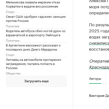
Алексей 
Мельникова назвала мерзким отказ
моря потр
Хорватии в выдаче виз россиянам
Спорт
определен
Сенат США одобрил «адские» санкции
против России
По резул
Политика
2025 года
Водитель автобуса сбил ногой дрон со
взрывчаткой в аэропорту Лейпцига
водах заг
Политика
снизилис
В Аргентине массажист рассказал о
восстано
последних днях Диего Марадоны
Спорт
Литовец на автомобиле протаранил
Оператив
заграждения, пытаясь попасть в
Краснода
Россию
Общество
Авторы
Загрузить еще
Виктория Д