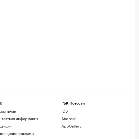
К
РБК Новости
компании
iOS
нтактная информация
Android
дакция
AppGallery
змещение рекламы