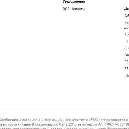
Уведомления
RSS Новости
Др
Об
Ко
до
Хо
Ре
Зн
Са
РБ
РБ
Шк
ения и материалы информационного агентства «РБК» (свидетельство о 
овых коммуникаций (Роскомнадзор) 09.12.2015 за номером ИА №ФС77-63848) 
 связи, информационных технологий и массовых коммуникаций (Роскомнадз