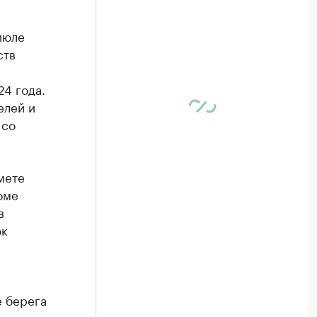
июле
ств
24 года.
елей и
 со
мете
оме
в
ок
е берега