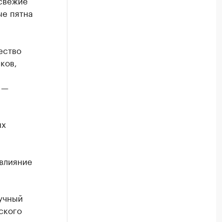
свежие
ые пятна
ество
ков,
 —
ых
влияние
учный
ского