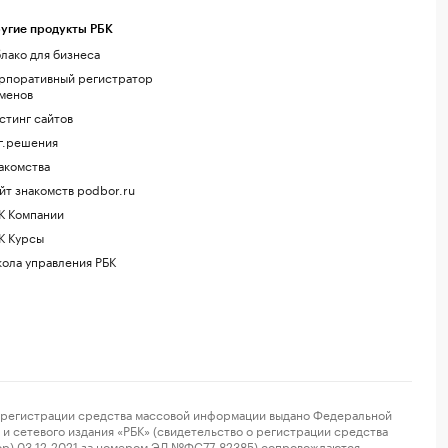
угие продукты РБК
лако для бизнеса
рпоративный регистратор
менов
стинг сайтов
г.решения
акомства
йт знакомств podbor.ru
К Компании
К Курсы
ола управления РБК
регистрации средства массовой информации выдано Федеральной
и сетевого издания «РБК» (свидетельство о регистрации средства
ор) 03.12.2021 за номером ЭЛ №ФС77-82385) сопровождаются