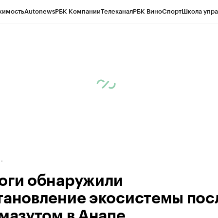
жимость
Autonews
РБК Компании
Телеканал
РБК Вино
Спорт
Школа упра
д
Стиль
Крипто
РБК Бизнес-среда
Дискуссионный клуб
Исследования
К
а контрагентов
Политика
Экономика
Бизнес
Технологии и медиа
Фина
оги обнаружили
тановление экосистемы пос
 мазутом в Анапе