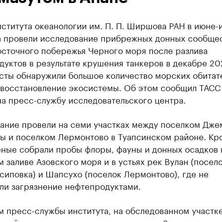
ститута океанологии им. П. П. Ширшова РАН в июне-
а провели исследование прибрежных донных сообще
осточного побережья Черного моря после разлива
уктов в результате крушения танкеров в декабре 20
сты обнаружили большое количество морских обитат
 восстановление экосистемы. Об этом сообщил ТАСС
а пресс-службу исследовательского центра.
ание провели на семи участках между поселком Дже
пы и поселком Лермонтово в Туапсинском районе. Кр
еные собрали пробы флоры, фауны и донных осадков 
 заливе Азовского моря и в устьях рек Вулан (посел
иповка) и Шапсухо (поселок Лермонтово), где не
ли загрязнение нефтепродуктами.
м пресс-службы института, на обследованном участк