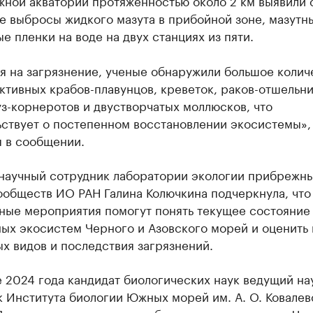
жной акватории протяженностью около 2 км выявили 
е выбросы жидкого мазута в прибойной зоне, мазутн
е пленки на воде на двух станциях из пяти.
я на загрязнение, ученые обнаружили большое колич
ктивных крабов-плавунцов, креветок, раков-отшельни
з-корнеротов и двустворчатых моллюсков, что
ьствует о постепенном восстановлении экосистемы»,
я в сообщении.
научный сотрудник лаборатории экологии прибрежн
ообществ ИО РАН Галина Колючкина подчеркнула, что
ные мероприятия помогут понять текущее состояние
ых экосистем Черного и Азовского морей и оценить 
х видов и последствия загрязнений.
 2024 года кандидат биологических наук ведущий на
 Института биологии Южных морей им. А. О. Ковалев