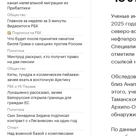
канал нелегальной миграции из
Прибалтики
Общество
Ученые ин
Главное за неделю за 3 минуты.
2025 год
Видеоитоги РБК
северо-в
Подписка на РБК
нефтепрод
Что будет после принятия сенатом
билля Грэма о санкциях против России
Специали
Политика
отметили
Минтруд раскрыл, кто получит право
ссылкой н
на две пенсии
Общество
Киты, тундра и космические пейзажи:
Обследов
зачем ехать в восточную Арктику
близ Ана
РБК и УК Первая
этого, уч
Лукашенко рассказал, зачем
Белоруссия открыла границы для
Таманском
граждан ЕС
Архипо-Ос
Политика
обнаружи
Сын Зинедина Зидана подписал
контракт с «Леганесом» на один год
Спорт
По данны
Над военной базой с комплексами