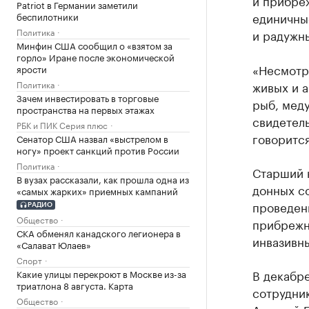
и прибре
Patriot в Германии заметили
единичны
беспилотники
Политика
и радужны
Минфин США сообщил о «взятом за
горло» Иране после экономической
«Несмотр
ярости
Политика
живых и а
Зачем инвестировать в торговые
рыб, меду
пространства на первых этажах
свидетел
РБК и ПИК Серия плюс
говоритс
Сенатор США назвал «выстрелом в
ногу» проект санкций против России
Политика
Старший 
В вузах рассказали, как прошла одна из
донных с
«самых жарких» приемных кампаний
проведен
РАДИО
Общество
прибрежн
СКА обменял канадского легионера в
инвазивны
«Салават Юлаев»
Спорт
В декабре
Какие улицы перекроют в Москве из-за
триатлона 8 августа. Карта
сотрудник
Общество