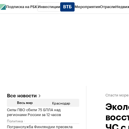
Подписка на РБК
Инвестиции
Мероприятия
Отрасли
Недви
РБК Курсы
РБК Life
Тренды
Визионеры
Национальные проекты
Горо
Газета
Спецпроекты СПб
Конференции СПб
Спецпроекты
Проверк
Спасти море
Все новости
Краснодар
Весь мир
Экол
Силы ПВО сбили 75 БПЛА над
регионами России за 12 часов
восс
Политика
Погранслужба Финляндии пресекла
ЧС с