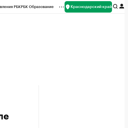
Краснодарский край
вления РБК
РБК Образование
редитные рейтинги
Франшизы
нсы
Рынок наличной валюты
ле