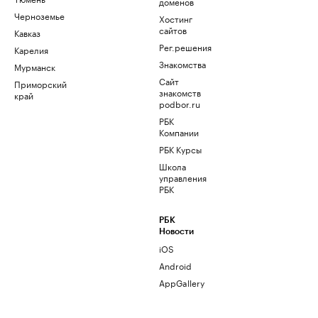
доменов
Черноземье
Хостинг
сайтов
Кавказ
Рег.решения
Карелия
Знакомства
Мурманск
Сайт
Приморский
знакомств
край
podbor.ru
РБК
Компании
РБК Курсы
Школа
управления
РБК
РБК
Новости
iOS
Android
AppGallery