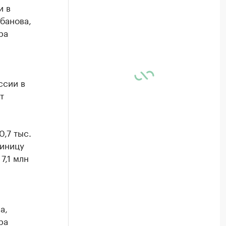
и в
банова,
ра
ссии в
т
,7 тыс.
диницу
7,1 млн
а,
ра