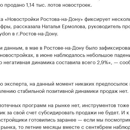
о продано 1,14 тыс. лотов новостроек.
ка «Новостройки Ростова-на-Дону» фиксирует нескол
фры, рассказала Наталья Ермолова, руководитель пр
don в г.Ростов-на-Дону.
 данным, в мае в Ростове-на-Дону было зафиксирова
 новостройках, в июне наблюдалось небольшое паден
о негативная динамика составила всего 2,9%», — со
ю эксперта, на данный момент никаких предпосылок 
влению стабильной позитивной динамики продаж нет.
отечных программ на рынке нет, инструментов тоже 
к за свой счет субсидировать продажи не будет. И к
застройщики готовились заранее — если мы посмотри
 рынка, то летние месяцы вместе с сентябрем наблю