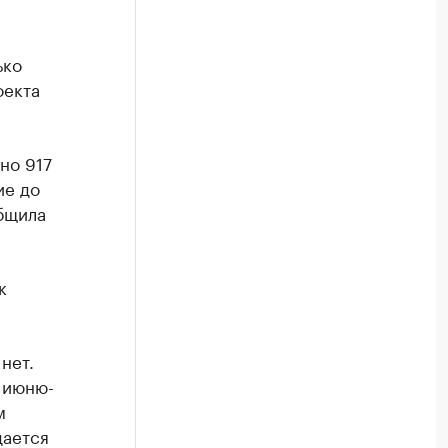
ько
оекта
но 917
ие до
общила
к
нет.
 июню-
м
дается