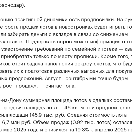
раснодар).
нению позитивной динамики есть предпосылки. На ру
 роста продаж лотов в новостройках будет играть то
ли забирать деньги с вкладов в связи со снижением
ых ставок. Поддержать спрос может информация о то
 ужесточение требований по семейной ипотеке — кв
приобретать только по месту прописки. Кроме того, 
ков стоит задача наполнения эскроу-счетов, что буд
вать их к подготовке различных выгодных для покуп
ных предложений. Август—сентябрь мы точно будем
 рост продаж», — считает она.
-на-Дону суммарная площадь лотов в сделках состави
м, средняя площадь лота — 46 кв. м при средней цене 
илплощади 145,9 тыс. руб. Средняя стоимость лота
 6,7 млн руб. Объем продаж (0,92 тыс. лотов) осталс
 в мае 2025 года и снизился на 19,3% к апрелю 2025 г