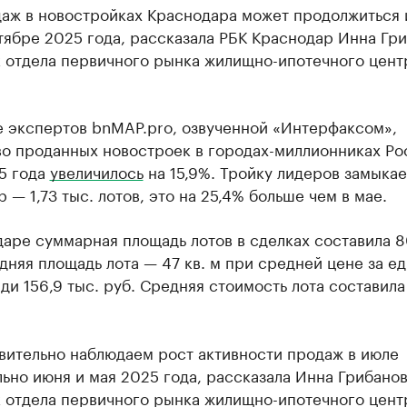
даж в новостройках Краснодара может продолжиться 
ябре 2025 года, рассказала РБК Краснодар Инна Гри
к отдела первичного рынка жилищно-ипотечного цент
е экспертов bnMAP.pro, озвученной «Интерфаксом»,
во проданных новостроек в городах-миллионниках Ро
5 года
увеличилось
на 15,9%. Тройку лидеров замыкае
 — 1,73 тыс. лотов, это на 25,4% больше чем в мае.
аре суммарная площадь лотов в сделках составила 80
едняя площадь лота — 47 кв. м при средней цене за е
и 156,9 тыс. руб. Средняя стоимость лота составила 
вительно наблюдаем рост активности продаж в июле
ьно июня и мая 2025 года, рассказала Инна Грибанов
к отдела первичного рынка жилищно-ипотечного цент