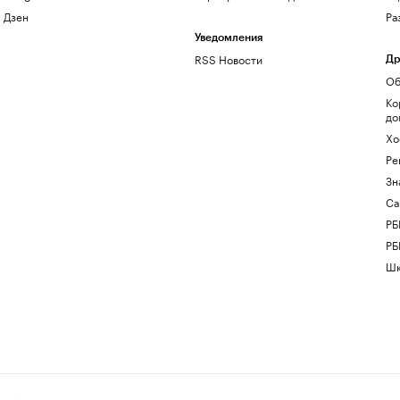
Дзен
Ра
Уведомления
RSS Новости
Др
Об
Ко
до
Хо
Ре
Зн
Са
РБ
РБ
Шк