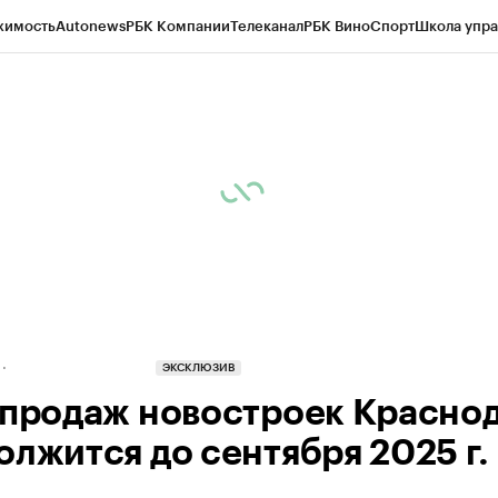
жимость
Autonews
РБК Компании
Телеканал
РБК Вино
Спорт
Школа упра
д
Стиль
Крипто
РБК Бизнес-среда
Дискуссионный клуб
Исследования
К
а контрагентов
Политика
Экономика
Бизнес
Технологии и медиа
Фина
ЭКСКЛЮЗИВ
 продаж новостроек Красно
олжится до сентября 2025 г.