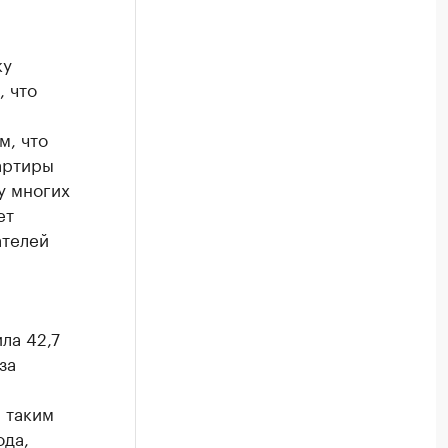
ку
, что
м, что
артиры
у многих
ет
ателей
ла 42,7
за
я таким
ода,