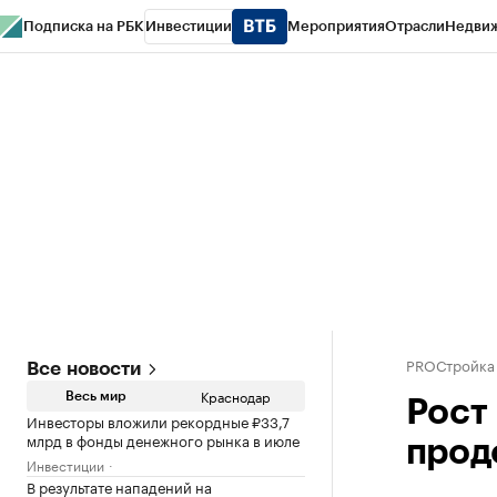
Подписка на РБК
Инвестиции
Мероприятия
Отрасли
Недви
РБК Курсы
РБК Life
Тренды
Визионеры
Национальные проекты
Горо
Газета
Спецпроекты СПб
Конференции СПб
Спецпроекты
Проверк
PROСтройка
Все новости
Краснодар
Весь мир
Рост
Инвесторы вложили рекордные ₽33,7
млрд в фонды денежного рынка в июле
прод
Инвестиции
В результате нападений на