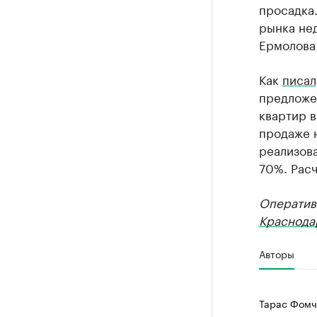
просадка.
рынка нед
Ермолова
Как
писал
предложе
квартир в
продаже н
реализова
70%. Расч
Оператив
Краснода
Авторы
Тарас Фомч