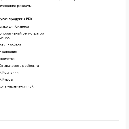
змещение рекламы
угие продукты РБК
лако для бизнеса
рпоративный регистратор
менов
стинг сайтов
г.решения
акомства
йт знакомств podbor.ru
К Компании
К Курсы
ола управления РБК