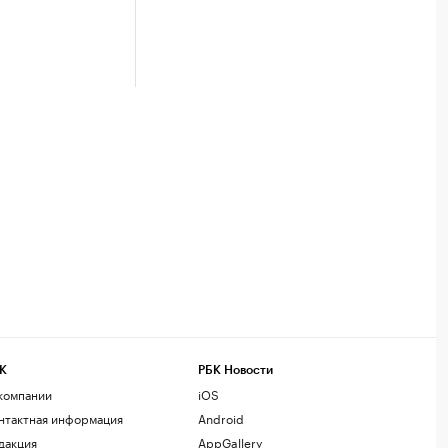
К
РБК Новости
компании
iOS
нтактная информация
Android
дакция
AppGallery