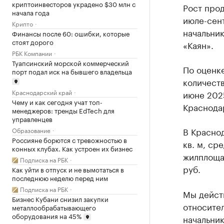
криптоинвесторов украдено $30 млн с
Рост про
начала года
июле-сент
Крипто
начальни
Финансы после 60: ошибки, которые
стоят дорого
«Каян».
РБК Компании
Туапсинский морской коммерческий
По оценк
порт подал иск на бывшего владельца
количест
Краснодарский край
июне 202
Чему и как сегодня учат топ-
Краснодар
менеджеров: тренды EdTech для
управленцев
В Краснод
Образование
Россияне борются с тревожностью в
кв. м, ср
конных клубах. Как устроен их бизнес
жилплощад
Подписка на РБК
руб.
Как уйти в отпуск и не вымотаться в
последнюю неделю перед ним
Подписка на РБК
Мы дейст
Бизнес Кубани снизил закупки
относител
металлообрабатывающего
оборудования на 45%
начальни