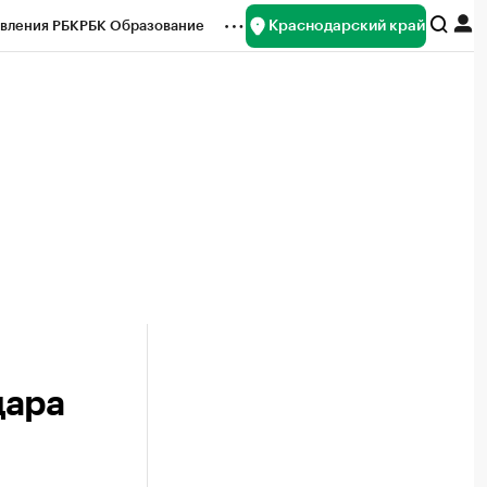
Краснодарский край
вления РБК
РБК Образование
редитные рейтинги
Франшизы
нсы
Рынок наличной валюты
дара