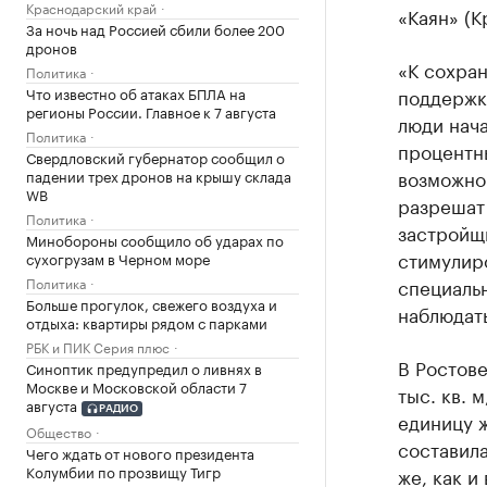
Краснодарский край
«Каян» (К
За ночь над Россией сбили более 200
дронов
«К сохра
Политика
поддержке
Что известно об атаках БПЛА на
регионы России. Главное к 7 августа
люди нача
Политика
процентн
Свердловский губернатор сообщил о
возможно
падении трех дронов на крышу склада
WB
разрешат 
Политика
застройщи
Минобороны сообщило об ударах по
стимулиро
сухогрузам в Черном море
специаль
Политика
Больше прогулок, свежего воздуха и
наблюдать
отдыха: квартиры рядом с парками
РБК и ПИК Серия плюс
В Ростове
Синоптик предупредил о ливнях в
Москве и Московской области 7
тыс. кв. 
августа
РАДИО
единицу ж
Общество
составила
Чего ждать от нового президента
Колумбии по прозвищу Тигр
же, как и