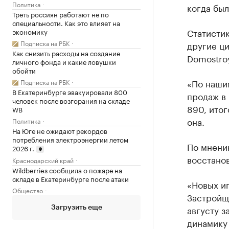
Политика
когда был
Треть россиян работают не по
специальности. Как это влияет на
Статисти
экономику
Подписка на РБК
другие ци
Как снизить расходы на создание
Domostroy
личного фонда и какие ловушки
обойти
«По нашим
Подписка на РБК
В Екатеринбурге эвакуировали 800
продаж в
человек после возгорания на складе
890, итог
WB
она.
Политика
На Юге не ожидают рекордов
потребления электроэнергии летом
По мнени
2026 г.
восстано
Краснодарский край
Wildberries сообщила о пожаре на
складе в Екатеринбурге после атаки
«Новых ип
Общество
Застройщи
августу 
Загрузить еще
динамику