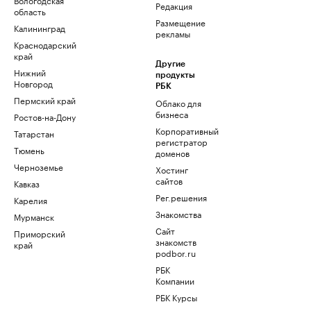
Редакция
область
Размещение
Калининград
рекламы
Краснодарский
край
Другие
Нижний
продукты
Новгород
РБК
Пермский край
Облако для
бизнеса
Ростов-на-Дону
Корпоративный
Татарстан
регистратор
Тюмень
доменов
Черноземье
Хостинг
сайтов
Кавказ
Рег.решения
Карелия
Знакомства
Мурманск
Сайт
Приморский
знакомств
край
podbor.ru
РБК
Компании
РБК Курсы