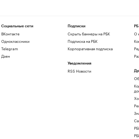
Социальные сети
Подписки
РБ
ВКонтакте
Скрыть баннеры на РБК
О 
Одноклассники
Подписка на РБК
Ко
Telegram
Корпоративная подписка
Ре
Дзен
Ра
Уведомления
RSS Новости
Др
Об
Ко
до
Хо
Ре
Зн
Са
РБ
РБ