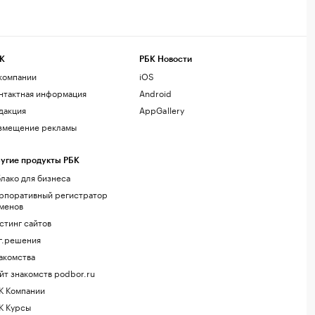
К
РБК Новости
компании
iOS
нтактная информация
Android
дакция
AppGallery
змещение рекламы
угие продукты РБК
лако для бизнеса
рпоративный регистратор
менов
стинг сайтов
г.решения
акомства
йт знакомств podbor.ru
К Компании
К Курсы