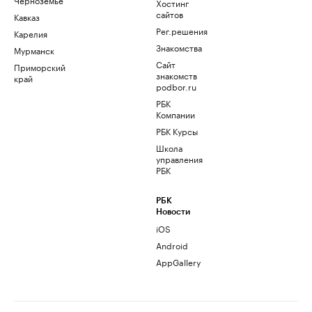
Хостинг
сайтов
Кавказ
Рег.решения
Карелия
Знакомства
Мурманск
Сайт
Приморский
знакомств
край
podbor.ru
РБК
Компании
РБК Курсы
Школа
управления
РБК
РБК
Новости
iOS
Android
AppGallery