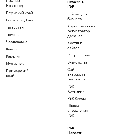
Нижний
продукты
Новгород
РБК
Пермский край
Облако для
бизнеса
Ростов-на-Дону
Корпоративный
Татарстан
регистратор
Тюмень
доменов
Черноземье
Хостинг
сайтов
Кавказ
Рег.решения
Карелия
Знакомства
Мурманск
Сайт
Приморский
знакомств
край
podbor.ru
РБК
Компании
РБК Курсы
Школа
управления
РБК
РБК
Новости