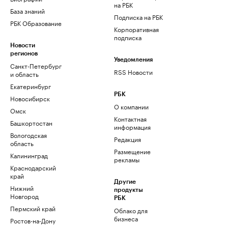
на РБК
База знаний
Подписка на РБК
РБК Образование
Корпоративная
подписка
Новости
регионов
Уведомления
Санкт-Петербург
RSS Новости
и область
Екатеринбург
РБК
Новосибирск
О компании
Омск
Контактная
Башкортостан
информация
Вологодская
Редакция
область
Размещение
Калининград
рекламы
Краснодарский
край
Другие
Нижний
продукты
Новгород
РБК
Пермский край
Облако для
бизнеса
Ростов-на-Дону