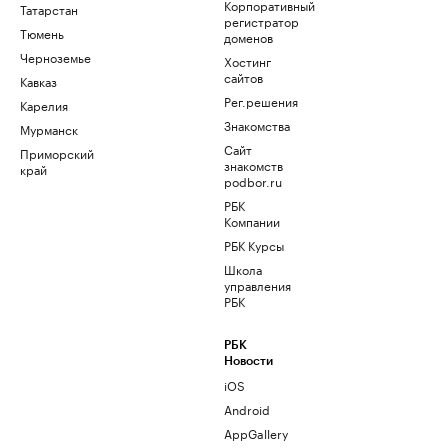
Корпоративный
Татарстан
регистратор
Тюмень
доменов
Черноземье
Хостинг
сайтов
Кавказ
Рег.решения
Карелия
Знакомства
Мурманск
Сайт
Приморский
знакомств
край
podbor.ru
РБК
Компании
РБК Курсы
Школа
управления
РБК
РБК
Новости
iOS
Android
AppGallery