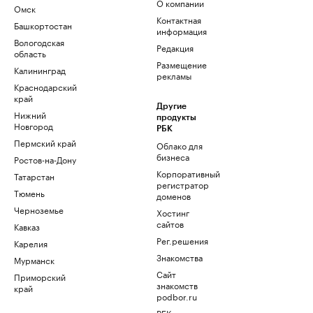
О компании
Омск
Контактная
Башкортостан
информация
Вологодская
Редакция
область
Размещение
Калининград
рекламы
Краснодарский
край
Другие
Нижний
продукты
Новгород
РБК
Пермский край
Облако для
бизнеса
Ростов-на-Дону
Корпоративный
Татарстан
регистратор
Тюмень
доменов
Черноземье
Хостинг
сайтов
Кавказ
Рег.решения
Карелия
Знакомства
Мурманск
Сайт
Приморский
знакомств
край
podbor.ru
РБК