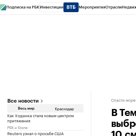
Подписка на РБК
Инвестиции
Мероприятия
Отрасли
Недви
РБК Курсы
РБК Life
Тренды
Визионеры
Национальные проекты
Горо
Газета
Спецпроекты СПб
Конференции СПб
Спецпроекты
Проверк
Спасти море
Все новости
Краснодар
Весь мир
В Те
Как Ходынка стала новым центром
притяжения
выбр
РБК и Stone
Reuters узнал о просьбе США
10 с