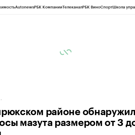
жимость
Autonews
РБК Компании
Телеканал
РБК Вино
Спорт
Школа упра
д
Стиль
Крипто
РБК Бизнес-среда
Дискуссионный клуб
Исследования
К
а контрагентов
Политика
Экономика
Бизнес
Технологии и медиа
Фина
мрюкском районе обнаружи
осы мазута размером от 3 д
м