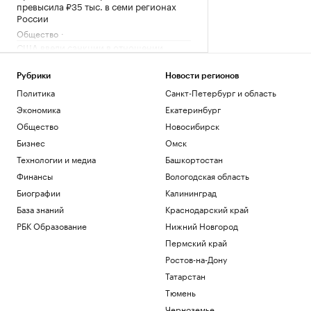
превысила ₽35 тыс. в семи регионах
России
Общество
США ввели санкции в отношении
военного атташе Кубы в России
Политика
Рубрики
Новости регионов
Власти Венесуэлы и оппозиция начали
Политика
Санкт-Петербург и область
переговоры спустя неделю задержки
Экономика
Екатеринбург
Политика
Общество
Новосибирск
Прощание с олимпийским чемпионом
Иваном Едешко пройдет 7 августа в
Бизнес
Омск
Москве
Технологии и медиа
Башкортостан
Общество
Финансы
Вологодская область
В США в аэропорту задержали
Биографии
Калининград
мужчину, угрожавшего взорвать бомбу
на рейсе
База знаний
Краснодарский край
Общество
РБК Образование
Нижний Новгород
Пермский край
Загрузить еще
Ростов-на-Дону
Татарстан
Тюмень
Черноземье