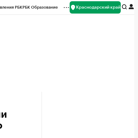
Краснодарский край
вления РБК
РБК Образование
редитные рейтинги
Франшизы
нсы
Рынок наличной валюты
ли
о