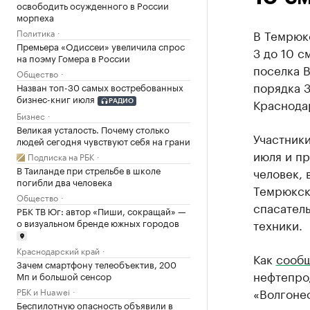
освободить осужденного в России
морпеха
Политика
В Темрюк
Премьера «Одиссеи» увеличила спрос
3 до 10 с
на поэму Гомера в России
поселка В
Общество
порядка 
Назван топ-30 самых востребованных
бизнес-книг июля
Краснода
РАДИО
Бизнес
Великая усталость. Почему столько
Участники
людей сегодня чувствуют себя на грани
июля и пр
Подписка на РБК
В Таиланде при стрельбе в школе
человек,
погибли два человека
Темрюкск
Общество
спасатель
РБК ТВ Юг: автор «Пиши, сокращай» —
о визуальном бренде южных городов
техники.
Краснодарский край
Как
сооб
Зачем смартфону телеобъектив, 200
нефтепро
Мп и большой сенсор
«Волгонеф
РБК и Huawei
Беспилотную опасность объявили в