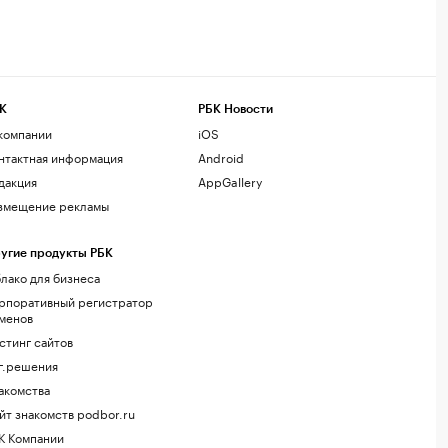
К
РБК Новости
компании
iOS
нтактная информация
Android
дакция
AppGallery
змещение рекламы
угие продукты РБК
лако для бизнеса
рпоративный регистратор
менов
стинг сайтов
г.решения
акомства
йт знакомств podbor.ru
К Компании