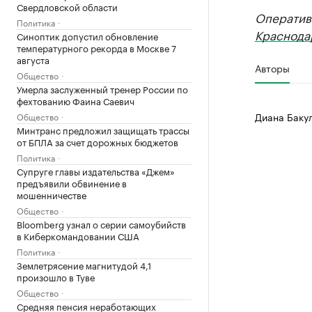
Свердловской области
Оператив
Политика
Краснода
Синоптик допустил обновление
температурного рекорда в Москве 7
августа
Авторы
Общество
Умерла заслуженный тренер России по
фехтованию Фаина Саевич
Диана Баку
Общество
Минтранс предложил защищать трассы
от БПЛА за счет дорожных бюджетов
Политика
Супруге главы издательства «Джем»
предъявили обвинение в
мошенничестве
Общество
Bloomberg узнал о серии самоубийств
в Киберкомандовании США
Политика
Землетрясение магнитудой 4,1
произошло в Туве
Общество
Средняя пенсия неработающих