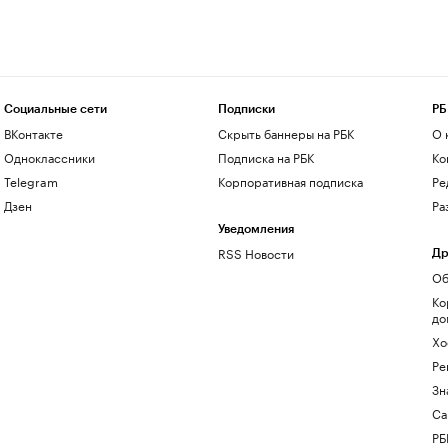
Социальные сети
Подписки
РБ
ВКонтакте
Скрыть баннеры на РБК
О 
Одноклассники
Подписка на РБК
Ко
Telegram
Корпоративная подписка
Ре
Дзен
Ра
Уведомления
RSS Новости
Др
Об
Ко
до
Хо
Ре
Зн
Са
РБ