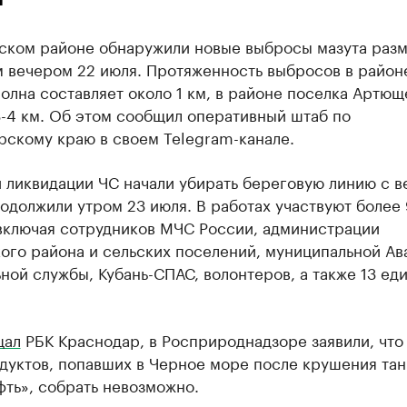
ском районе обнаружили новые выбросы мазута раз
м вечером 22 июля. Протяженность выбросов в район
олна составляет около 1 км, в районе поселка Артю
3-4 км. Об этом сообщил оперативный штаб по
рскому краю в своем Telegram-канале.
 ликвидации ЧС начали убирать береговую линию с в
одолжили утром 23 июля. В работах участвуют более
 включая сотрудников МЧС России, администрации
ого района и сельских поселений, муниципальной Ав
ной службы, Кубань-СПАС, волонтеров, а также 13 ед
щал
РБК Краснодар, в Росприроднадзоре заявили, что 
дуктов, попавших в Черное море после крушения та
ть», собрать невозможно.