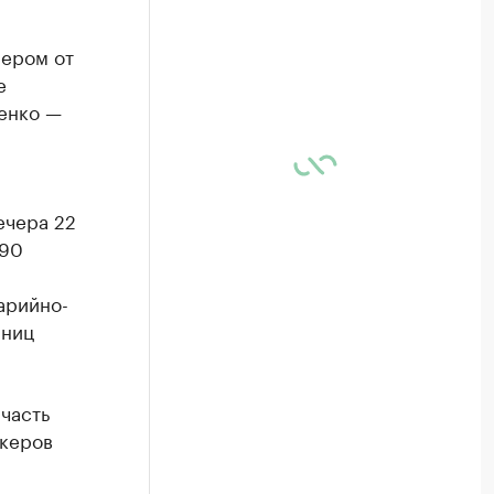
мером от
е
щенко —
ечера 22
 90
арийно-
иниц
часть
нкеров