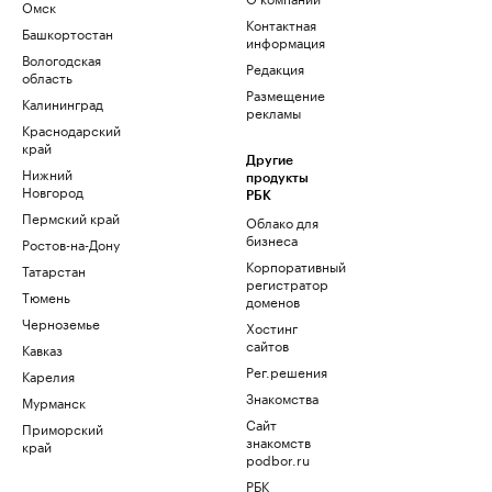
Омск
Контактная
Башкортостан
информация
Вологодская
Редакция
область
Размещение
Калининград
рекламы
Краснодарский
край
Другие
Нижний
продукты
Новгород
РБК
Пермский край
Облако для
бизнеса
Ростов-на-Дону
Корпоративный
Татарстан
регистратор
Тюмень
доменов
Черноземье
Хостинг
сайтов
Кавказ
Рег.решения
Карелия
Знакомства
Мурманск
Сайт
Приморский
знакомств
край
podbor.ru
РБК