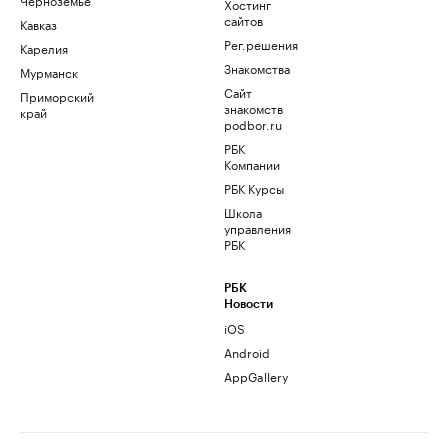
Хостинг
сайтов
Кавказ
Рег.решения
Карелия
Знакомства
Мурманск
Сайт
Приморский
знакомств
край
podbor.ru
РБК
Компании
РБК Курсы
Школа
управления
РБК
РБК
Новости
iOS
Android
AppGallery