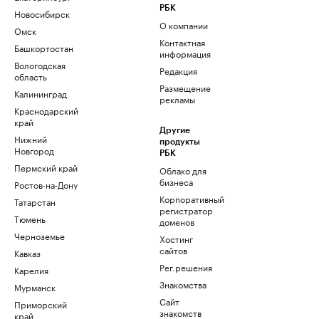
РБК
Новосибирск
О компании
Омск
Контактная
Башкортостан
информация
Вологодская
Редакция
область
Размещение
Калининград
рекламы
Краснодарский
край
Другие
Нижний
продукты
Новгород
РБК
Пермский край
Облако для
бизнеса
Ростов-на-Дону
Корпоративный
Татарстан
регистратор
Тюмень
доменов
Черноземье
Хостинг
сайтов
Кавказ
Рег.решения
Карелия
Знакомства
Мурманск
Сайт
Приморский
знакомств
край