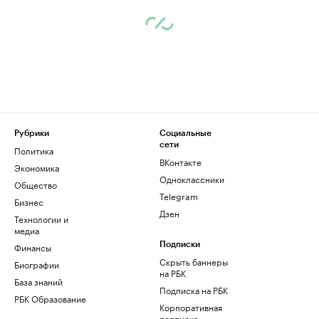
Рубрики
Социальные
сети
Политика
ВКонтакте
Экономика
Одноклассники
Общество
Telegram
Бизнес
Дзен
Технологии и
медиа
Финансы
Подписки
Скрыть баннеры
Биографии
на РБК
База знаний
Подписка на РБК
РБК Образование
Корпоративная
подписка