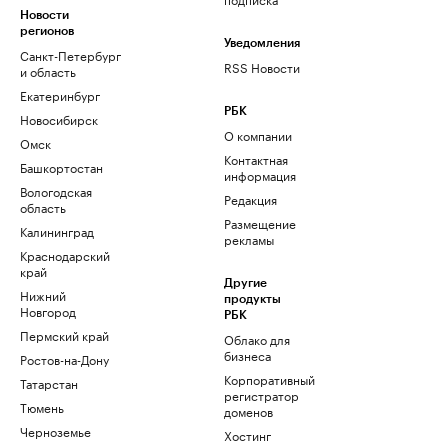
Новости
регионов
Уведомления
Санкт-Петербург
RSS Новости
и область
Екатеринбург
РБК
Новосибирск
О компании
Омск
Контактная
Башкортостан
информация
Вологодская
Редакция
область
Размещение
Калининград
рекламы
Краснодарский
край
Другие
Нижний
продукты
Новгород
РБК
Пермский край
Облако для
бизнеса
Ростов-на-Дону
Корпоративный
Татарстан
регистратор
Тюмень
доменов
Черноземье
Хостинг