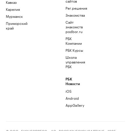
сайтов
Кавказ
Рег.решения
Карелия
Знакомства
Мурманск
Сайт
Приморский
знакомств
край
podbor.ru
РБК
Компании
РБК Курсы
Школа
управления
РБК
РБК
Новости
iOS
Android
AppGallery
© ООО «БИЗНЕСПРЕСС», АО «РОСБИЗНЕСКОНСАЛТИНГ», 1995–