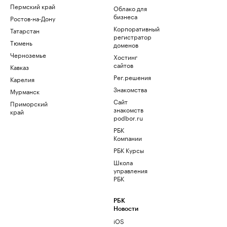
Пермский край
Облако для
бизнеса
Ростов-на-Дону
Корпоративный
Татарстан
регистратор
Тюмень
доменов
Черноземье
Хостинг
сайтов
Кавказ
Рег.решения
Карелия
Знакомства
Мурманск
Сайт
Приморский
знакомств
край
podbor.ru
РБК
Компании
РБК Курсы
Школа
управления
РБК
РБК
Новости
iOS