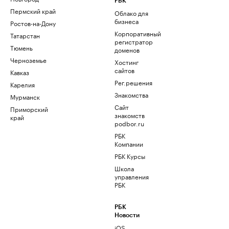
РБК
Пермский край
Облако для
бизнеса
Ростов-на-Дону
Корпоративный
Татарстан
регистратор
Тюмень
доменов
Черноземье
Хостинг
сайтов
Кавказ
Рег.решения
Карелия
Знакомства
Мурманск
Сайт
Приморский
знакомств
край
podbor.ru
РБК
Компании
РБК Курсы
Школа
управления
РБК
РБК
Новости
iOS